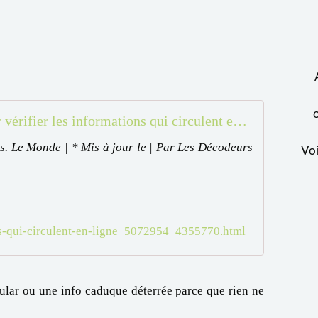
Décodex : nos conseils pour vérifier les informations qui circulent en ligne
es. Le Monde | * Mis à jour le | Par Les Décodeurs
Voi
ons-qui-circulent-en-ligne_5072954_4355770.html
nular ou une info caduque déterrée parce que rien ne