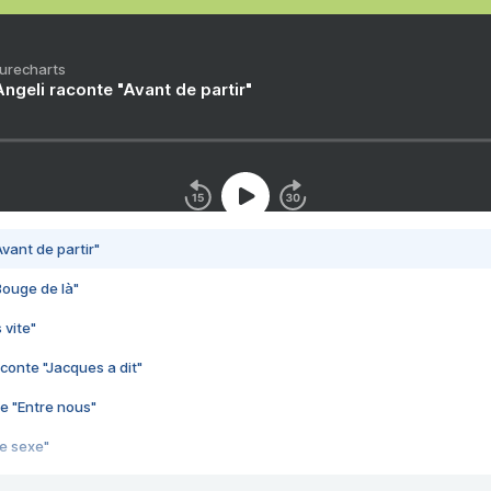
Purecharts
ngeli raconte "Avant de partir"
vant de partir"
Bouge de là"
 vite"
conte "Jacques a dit"
e "Entre nous"
3e sexe"
 chelou"