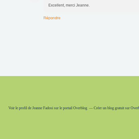
Excellent, merci Jeanne.
Répondre
Voir le profil de
Jeanne Fadosi
sur le portail Overblog
Créer un blog gratuit sur Over