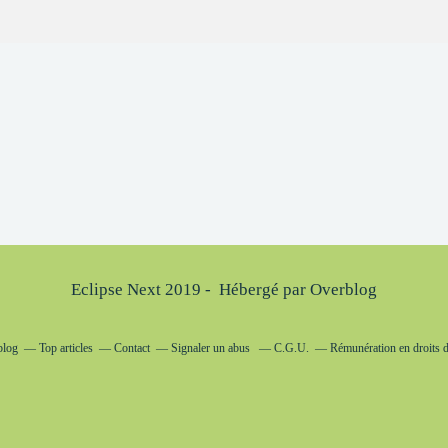
Eclipse Next 2019 - Hébergé par
Overblog
blog
Top articles
Contact
Signaler un abus
C.G.U.
Rémunération en droits d