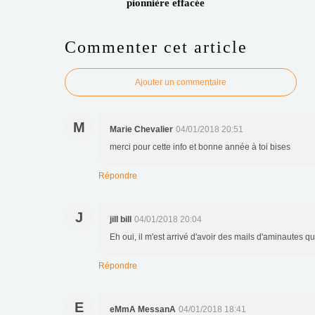
pionnière effacée
Commenter cet article
Ajouter un commentaire
M
Marie Chevalier
04/01/2018 20:51
merci pour cette info et bonne année à toi bises
Répondre
J
jill bill
04/01/2018 20:04
Eh oui, il m'est arrivé d'avoir des mails d'aminautes qui 
Répondre
E
eMmA MessanA
04/01/2018 18:41