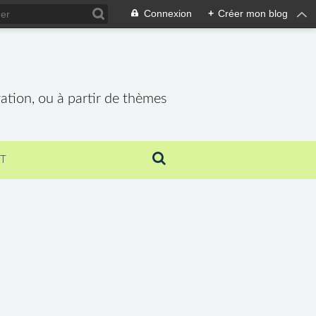
Connexion
+
Créer mon blog
vation, ou à partir de thèmes
T