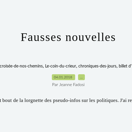
Fausses nouvelles
,
,
,
-croisée-de-nos-chemins
Le-coin-du-crieur
chroniques-des-jours
billet 
04.01.2018
…
Par Jeanne Fadosi
t bout de la lorgnette des pseudo-infos sur les politiques. J'ai r