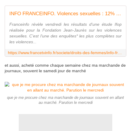
INFO FRANCEINFO. Violences sexuelles : 12% des femmes ont déjà subi un viol, selon un sondage
Franceinfo révèle vendredi les résultats d'une étude Ifop
réalisée pour la Fondation Jean-Jaurès sur les violences
sexuelles. C'est l'une des enquêtes* les plus complètes sur
les violences...
https://www.francetvinfo.fr/societe/droits-des-femmes/info-franceinfo-violences-sexuelles-12-des-femmes-ont-deja-subi-un-viol-selon-un-sondage_2621584.html
et aussi, acheté comme chaque semaine chez ma marchande de
journaux, souvent le samedi jour de marché
que je me procure chez ma marchande de journaux souvent en allant
au marché. Parution le mercredi