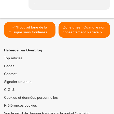
...
< "Il voulait faire de la
Zone grise : Quand le non
musique sans frontières et
consentement n'arrive pas
sans à priori" ...
à s'entendre >
Hébergé par Overblog
Top articles
Pages
Contact
Signaler un abus
C.G.U.
Cookies et données personnelles
Préférences cookies
Voir le profil de Jeanne Fadosi sur le portail Overblog