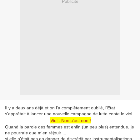
Publicité
Il y a deux ans déjà et on l'a complètement oublié, l'Etat
s'apprêtait à lancer une nouvelle campagne de lutte conte le viol.
Viol : Non c'est non !
Quand la parole des femmes est enfin (un peu plus) entendue, je
ne pourrai
s
que m'en réjouir ...
si elle n'était pas en danger de discrédit par instrumentalisations