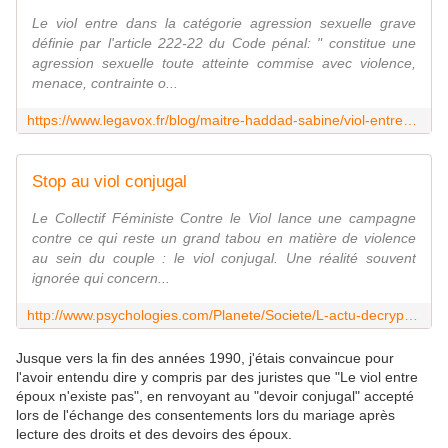
Le viol entre dans la catégorie agression sexuelle grave
définie par l'article 222-22 du Code pénal: " constitue une
agression sexuelle toute atteinte commise avec violence,
menace, contrainte o...
https://www.legavox.fr/blog/maitre-haddad-sabine/viol-entre-epoux-evolution-legislative-3759.htm
Stop au viol conjugal
Le Collectif Féministe Contre le Viol lance une campagne
contre ce qui reste un grand tabou en matière de violence
au sein du couple : le viol conjugal. Une réalité souvent
ignorée qui concern...
http://www.psychologies.com/Planete/Societe/L-actu-decryptee/Articles-et-dossiers/Stop-au-viol-conjugal
Jusque vers la fin des années 1990, j'étais convaincue pour
l'avoir entendu dire y compris par des juristes que "Le viol entre
époux n'existe pas", en renvoyant au "devoir conjugal" accepté
lors de l'échange des consentements lors du mariage après
lecture des droits et des devoirs des époux.