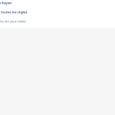
im Rayan
 toutes les règles
s les jeux vidéo
us choquant de Rockstar ? - Le scandale BULLY
e plus moche de Steam
du RÊVE tourne au CAUCHEMAR
pendant 8 heures
it… à tort
umiliés par un jeu vidéo
ire - Final Fantasy 8
ti un empire - Age of Empires
story DOFUS
tard, il crée l'un des pires jeux de tous les temps, MindsEye.