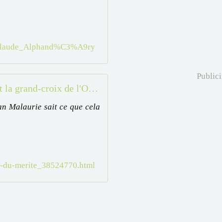
ki/Claude_Alphand%C3%A9ry
Publici
Dieppe : Jean Malaurie reçoit la grand-croix de l'Ordre national du mérite
an Malaurie sait ce que cela
al-du-merite_38524770.html