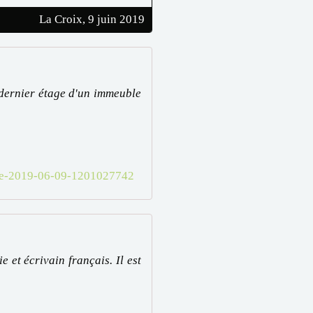
La Croix, 9 juin 2019
 dernier étage d'un immeuble
nde-2019-06-09-1201027742
et écrivain français. Il est