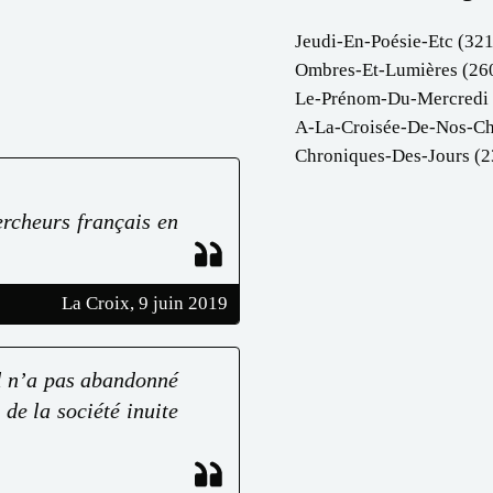
Jeudi-En-Poésie-Etc
(321
Ombres-Et-Lumières
(26
Le-Prénom-Du-Mercredi
A-La-Croisée-De-Nos-C
Chroniques-Des-Jours
(2
hercheurs français en
La Croix, 9 juin 2019
il n’a pas abandonné
 de la société inuite