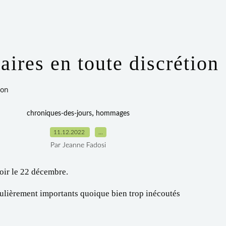
aires en toute discrétion
ion
,
chroniques-des-jours
hommages
11.12.2022
…
Par Jeanne Fadosi
voir le 22 décembre.
ticulièrement importants quoique bien trop inécoutés