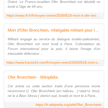
Orient. Le Franco-israélien Ofer Bronchtein est décédé ce
lundi à l'âge de 69 ans.
https://www.rfi.fr/fr/moyen-orient/20260519-mort-d-ofer-bronchtein-figure-du-mouvement-pour-la-paix-entre-isra%C3%ABl-et-palestine
Mort d'Ofer Bronchtein, infatigable militant pour la paix entre Israéliens et Palestiniens
Militant engagé au service du dialogue israélo-palestinien,
Ofer Bronchtein est mort lundi à Paris. Cofondateur du
Forum international pour la paix, il laisse l'image d'un
inlassable défenseur ...
https://www.france24.com/fr/moyen-orient/20260518-mort-ofer-bronchtein-militant-paix-entre-israeiens-palestiniens
Ofer Bronchtein - Wikipédia
Cet article ou cette section traite d'une personne morte
récemment (). Ofer Bronchtein (en hébreu : עופר ברונשטיין),
né le à Beer-Sheva ( district sud, Israël) et mort le à Paris...
https://fr.wikipedia.org/wiki/Ofer_Bronchtein