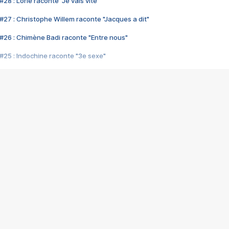
28 : Lorie raconte "Je vais vite"
#27 : Christophe Willem raconte "Jacques a dit"
#26 : Chimène Badi raconte "Entre nous"
#25 : Indochine raconte "3e sexe"
#24 : Zaho raconte "C'est chelou"
#23 : Patrick Bruel raconte "Au café des délices"
#22 : Kyo raconte "Le chemin"
#21 : Nolwenn Leroy raconte "Cassé"
#20 : Patrick Hernandez raconte "Born to be alive"
#19 : Lorie raconte "Près de moi"
#18 : Michael Jones raconte "A nos actes manqués" (avec Jean-Jacque
#17 : Khaled raconte "Aïcha"
#16 : Corneille raconte "Parce qu'on vient de loin"