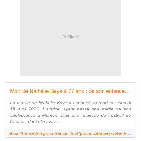
Publicité
Mort de Nathalie Baye à 77 ans : de son enfance à Menton au Festival de Cannes, son lien fort avec la Côte d'Azur
La famille de Nathalie Baye a annoncé sa mort ce samedi
18 avril 2026. L'actrice, ayant passé une partie de son
adolescence à Menton, était une habituée du Festival de
Cannes, dont elle avait ...
https://france3-regions.franceinfo.fr/provence-alpes-cote-d-azur/alpes-maritimes/cannes/l-actrice-nathalie-baye-grande-habituee-du-festival-de-cannes-est-morte-a-l-age-de-77-ans-3337043.html