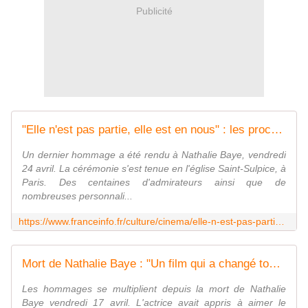
Publicité
"Elle n'est pas partie, elle est en nous" : les proches et admirateurs de Nathalie Baye très émus lors des obsèques de la comédienne
Un dernier hommage a été rendu à Nathalie Baye, vendredi
24 avril. La cérémonie s'est tenue en l'église Saint-Sulpice, à
Paris. Des centaines d'admirateurs ainsi que de
nombreuses personnali...
https://www.franceinfo.fr/culture/cinema/elle-n-est-pas-partie-elle-est-en-nous-les-proches-et-admirateurs-de-nathalie-baye-tres-emus-lors-des-obseques-de-la-comedienne_7962194.html
Mort de Nathalie Baye : "Un film qui a changé toute ma vie", à Nice, les débuts de l'actrice avec Truffaut et le cinéma
Les hommages se multiplient depuis la mort de Nathalie
Baye vendredi 17 avril. L'actrice avait appris à aimer le