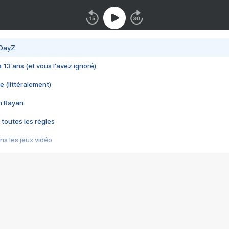
 DayZ
 a 13 ans (et vous l'avez ignoré)
e (littéralement)
im Rayan
 toutes les règles
s les jeux vidéo
us choquant de Rockstar ? - Le scandale BULLY
e plus moche de Steam
du RÊVE tourne au CAUCHEMAR
pendant 8 heures