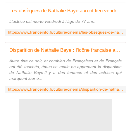
Les obsèques de Nathalie Baye auront lieu vendredi matin à Paris
L'actrice est morte vendredi à l'âge de 77 ans.
https://www.franceinfo.fr/culture/cinema/les-obseques-de-nathalie-baye-auront-lieu-vendredi-matin-a-paris_7951328.html
Disparition de Nathalie Baye : l'icône française aux 4 César
Autre titre ce soir, et combien de Françaises et de Français
ont été touchés, émus ce matin en apprenant la disparition
de Nathalie Baye.Il y a des femmes et des actrices qui
marquent leur é...
https://www.franceinfo.fr/culture/cinema/disparition-de-nathalie-baye-l-icone-francaise-aux-4-cesar_7949744.html