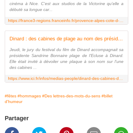
cinéma à Nice. C'est aux studios de la Victorine qu'elle a
débuté sa longue car...
https://france3-regions.franceinfo.fr/provence-alpes-cote-d-azur/alpes-maritimes/nice/mort-de-nathalie-baye-un-film-qui-a-change-toute-ma-vie-a-nice-les-debuts-de-l-actrice-avec-truffaut-et-le-cinema-3337736.html
Dinard : des cabines de plage au nom des présidents de jury du Festival du film britannique ! - ICI
Jeudi, le jury du festival du film de Dinard accompagnait sa
présidente Sandrine Bonnaire plage de l'Ecluse à Dinard.
Elle était invité à dévoiler une plaque à son nom sur l'une
des cabines ...
https://www.ici.fr/infos/medias-people/dinard-des-cabines-de-plage-au-nom-des-presidents-de-jury-du-festival-du-film-britannique-1569660860
#fêtes
#hommages
#Des lettres-des-mots-du-sens
#billet
d'humeur
Partager