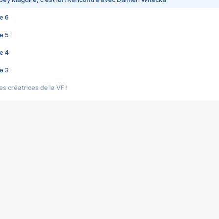
e 6
e 5
e 4
e 3
s créatrices de la VF !
e 2
e 1
e Mektoub My Love arrive enfin ! Rencontre avec Shaïn Boumedine et Sal
i : après Toni en famille
elle réalise le bouleversant Dites lui que je l'aime
ais ! Rencontre autour de Vie privée de Rebecca Zlotowski
 de Marguerite, Grave... Rencontre avec Ella Rumpf