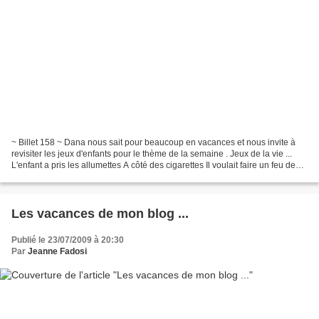
~ Billet 158 ~ Dana nous sait pour beaucoup en vacances et nous invite à
revisiter les jeux d'enfants pour le thème de la semaine . Jeux de la vie ...
L'enfant a pris les allumettes A côté des cigarettes Il voulait faire un feu de
joie Avec quelques bouts...
Les vacances de mon blog ...
Publié le 23/07/2009 à 20:30
Par
Jeanne Fadosi