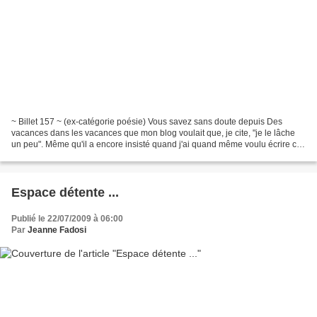
~ Billet 157 ~ (ex-catégorie poésie) Vous savez sans doute depuis Des
vacances dans les vacances que mon blog voulait que, je cite, "je le lâche
un peu". Même qu'il a encore insisté quand j'ai quand même voulu écrire ce
billet et ouvrir cet espace . Oui,...
Espace détente ...
Publié le 22/07/2009 à 06:00
Par
Jeanne Fadosi