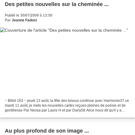
Des petites nouvelles sur la cheminée ...
Publié le 30/07/2009 à 13:50
Par
Jeanne Fadosi
~ Billet 163 ~ jeudi 13 août, la fête des bisous continue avec Harmonie37 ce
mardi 11 août, je mets les nouvelles cartes reçues pleines de poésie et de
gentillesse Par Nessa par Laure H et par Dany58 Alice nous dit qu'il y a
encore du vert à voir ! le...
Au plus profond de son image ...