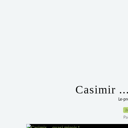
Casimir ..
Le-p
2
Pa