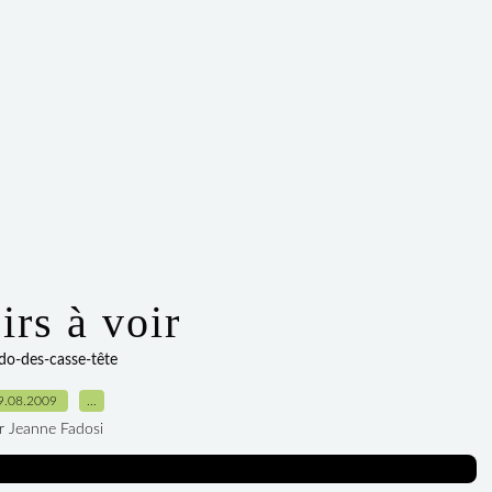
irs à voir
do-des-casse-tête
9.08.2009
…
r Jeanne Fadosi