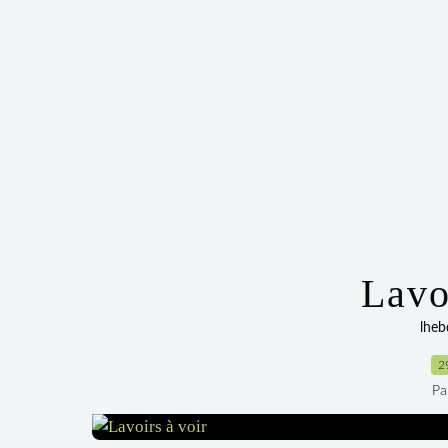
Lavo
lheb
2
Pa