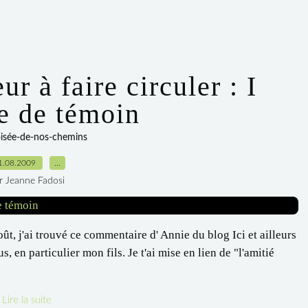
r à faire circuler : I
e de témoin
oisée-de-nos-chemins
1.08.2009
…
r Jeanne Fadosi
ût, j'ai trouvé ce commentaire d' Annie du blog Ici et ailleurs
, en particulier mon fils. Je t'ai mise en lien de "l'amitié
Lire la suite