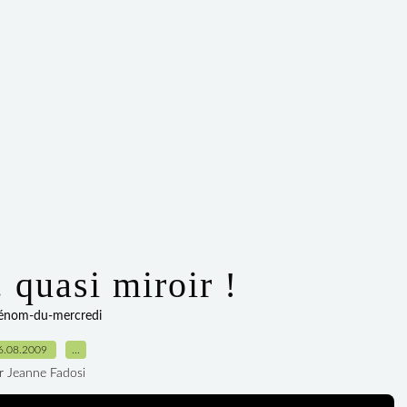
. quasi miroir !
rénom-du-mercredi
6.08.2009
…
r Jeanne Fadosi