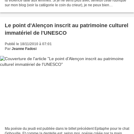
la violence faite aux femmes. Si je ne tiens plus avec sérieux cette rubrique
sur mon blog (voir la catégorie le coin du crieur), je ne peux bien
évidemment pas laisser passer cette...
Le point d'Alençon inscrit au patrimoine culturel
immatériel de l'UNESCO
Publié le 18/11/2010 à 07:01
Par
Jeanne Fadosi
Ma poésie du jeudi est publiée dans le billet précédent Epitaphe pour le chat
Gribouille. Et comme la dentelle est, selon moi, poésie créée par la main