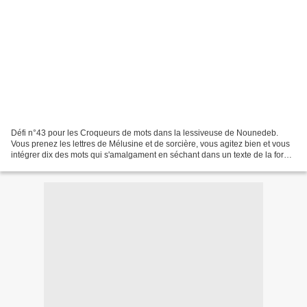
Défi n°43 pour les Croqueurs de mots dans la lessiveuse de Nounedeb.
Vous prenez les lettres de Mélusine et de sorcière, vous agitez bien et vous
intégrer dix des mots qui s'amalgament en séchant dans un texte de la forme
qui vous convient avec en prime...