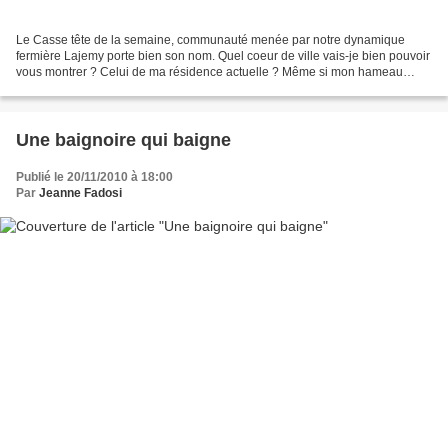
Le Casse tête de la semaine, communauté menée par notre dynamique
fermière Lajemy porte bien son nom. Quel coeur de ville vais-je bien pouvoir
vous montrer ? Celui de ma résidence actuelle ? Même si mon hameau
comporte "ville", il serait bien prétentieux...
Une baignoire qui baigne
Publié le 20/11/2010 à 18:00
Par
Jeanne Fadosi