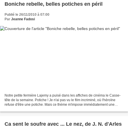
Boniche rebelle, belles potiches en péril
Publié le 26/11/2010 à 07:00
Par
Jeanne Fadosi
Notre petite fermière Lajemy a puisé dans les affiches de cinéma le Casse-
tête de la semaine. Potiche ! Je n'ai pas vu le film incriminé, où l'héroïne
refuse d'être une potiche. Mais ce thème m'impose immédiatement une
image qui m'avait plongée dans l'effroi....
Ca sent le soufre avec ... Le nez, de J. N. d'Arles