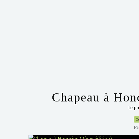
Chapeau à Hono
Le-p
0
Pa