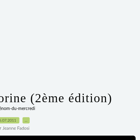
rine (2ème édition)
rénom-du-mercredi
6.07.2011
…
r Jeanne Fadosi