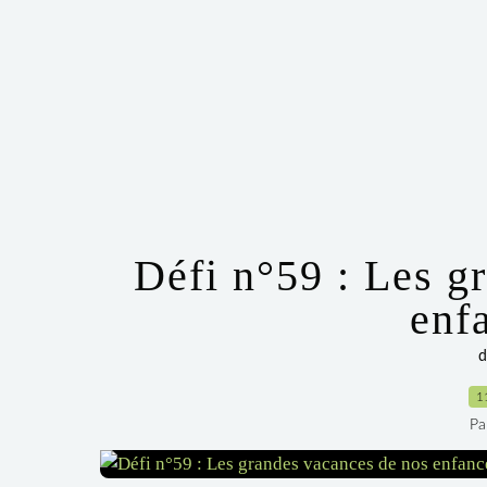
Défi n°59 : Les g
enf
d
1
Pa