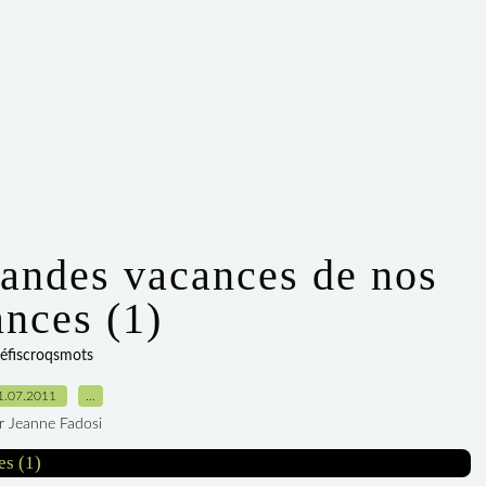
randes vacances de nos
ances (1)
éfiscroqsmots
1.07.2011
…
r Jeanne Fadosi