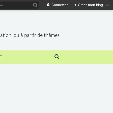
Connexion
+
Créer mon blog
vation, ou à partir de thèmes
T