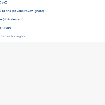
 DayZ
 a 13 ans (et vous l'avez ignoré)
e (littéralement)
im Rayan
 toutes les règles
s les jeux vidéo
us choquant de Rockstar ? - Le scandale BULLY
e plus moche de Steam
du RÊVE tourne au CAUCHEMAR
pendant 8 heures
it… à tort
umiliés par un jeu vidéo
ire - Final Fantasy 8