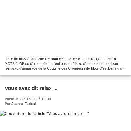
Juste un buzz à faire circuler pour celles et ceux des CROQUEURS DE
MOTS (d'OB ou d'ailleurs) qui n'ont pas le réflexe d'aller jeter un oeil sur
l'anneau d'amarrage de la Coquille des Croqueurs de Mots C'est Lénaïg qui
nous a préparé le livret d'étape...
Vous avez dit relax ...
Publié le 26/01/2013 à 16:30
Par
Jeanne Fadosi