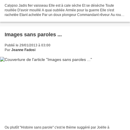
Calypso Jadis fier vaisseau Elle est à cale sèche Et se désèche Toute
rouillée D'avoir mouillé A quai oubliée Armée pour la guerre Elle s'est
rachetée Etant achetée Par un doux plongeur Commandant rêveur Au rouge
bonnet Marin vénéré Elle fut sa danseuse...
Images sans paroles ...
Publié le 29/01/2013 à 03:00
Par
Jeanne Fadosi
Ou plutôt "Histoire sans parole" c'est le thème suggéré par Joëlle à