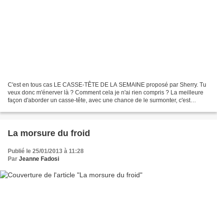
C'est en tous cas LE CASSE-TÊTE DE LA SEMAINE proposé par Sherry. Tu
veux donc m'énerver là ? Comment cela je n'ai rien compris ? La meilleure
façon d'aborder un casse-tête, avec une chance de le surmonter, c'est
justement de ne pas s'énerver. Oui, tu...
La morsure du froid
Publié le 25/01/2013 à 11:28
Par
Jeanne Fadosi