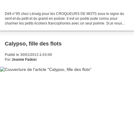
Défi n°95 chez Lénaïg pour les CROQUEURS DE MOTS sous le signe du
vent et du petit et du grand en poésie. Il est un poète juste connu pour
charmer les petits écoliers francophones avec un seul poème. Si je vous
murmure : "La biche brâme au clair de lune...
Calypso, fille des flots
Publié le 30/01/2013 à 03:00
Par
Jeanne Fadosi