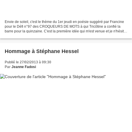
Envie de soleil, c'est le thème du 1er jeudi en poésie suggéré par Francine
pour le Défi n°97 des CROQUEURS DE MOTS à qui Tricôtine a confié la
barre pour la quinzaine. C'est la première idée qui m'est venue et je n'hésite
pas à partager cet hymne si...
Hommage à Stéphane Hessel
Publié le 27/02/2013 à 09:30
Par
Jeanne Fadosi