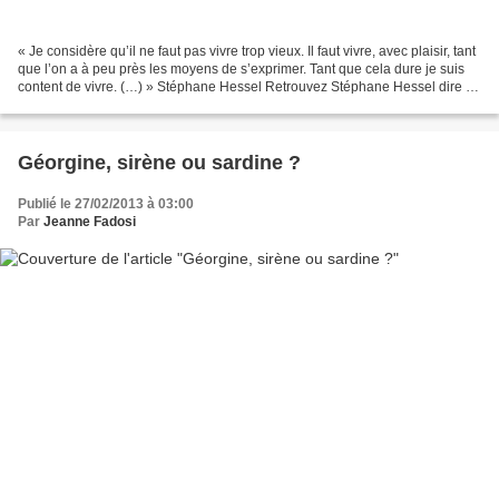
« Je considère qu’il ne faut pas vivre trop vieux. Il faut vivre, avec plaisir, tant
que l’on a à peu près les moyens de s’exprimer. Tant que cela dure je suis
content de vivre. (…) » Stéphane Hessel Retrouvez Stéphane Hessel dire ce
qu'il pense de la...
Géorgine, sirène ou sardine ?
Publié le 27/02/2013 à 03:00
Par
Jeanne Fadosi