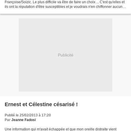
Françoise/Soizic. Le plus difficile va être de faire un choix ... C'est qu'elles et
ils ont la réputation d'être susceptibles et je voudrais n'en chiffonner aucune
(aucun) ! Dragon...
Publicité
Ernest et Célestine césarisé !
Publié le 25/02/2013 à 17:20
Par
Jeanne Fadosi
Une information qui m'avait échappée et que mon oreille distraite vient