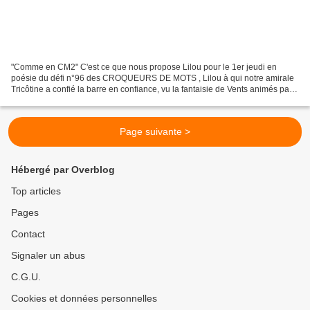
"Comme en CM2" C'est ce que nous propose Lilou pour le 1er jeudi en
poésie du défi n°96 des CROQUEURS DE MOTS , Lilou à qui notre amirale
Tricôtine a confié la barre en confiance, vu la fantaisie de Vents animés par
Lénaïg au défi précédent. En fait,...
Page suivante >
Hébergé par Overblog
Top articles
Pages
Contact
Signaler un abus
C.G.U.
Cookies et données personnelles