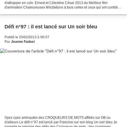
d'attrapper en coin. Ernest et Célestine César 2013 du Meilleur film
d'animation Chaleureuses félicitations à tous celles et ceux qui ont contribué
à la finalisation soignée et si...
Défi n°97 : il est lancé sur Un soir bleu
Publié le 25/02/2013 à 08:57
Par
Jeanne Fadosi
Oyez oyez aminautes des CROQUEURS DE MOTS affiliés sur OB ou
d'ailleurs Le défi n°97 est lancé par Francine sur son blog Un soir bleu Je
rappelle le principe des défis des Croqueurs de mots : des consignes