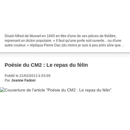
Disait Alfred de Musset en 1845 en titre d'une de ses pièces de théâtre,
reprenant un dicton populaire. « Il faut qu'une porte soit ouverte... ou d'une
autre couleur. » répliqua Pierre Dac (du moins je suis à peu près sûre que
c'est Pierre Dac, pas tout...
Poésie du CM2 : Le repas du félin
Publié le 21/02/2013 à 03:00
Par
Jeanne Fadosi