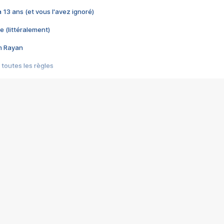
 a 13 ans (et vous l'avez ignoré)
e (littéralement)
im Rayan
 toutes les règles
s les jeux vidéo
us choquant de Rockstar ? - Le scandale BULLY
e plus moche de Steam
du RÊVE tourne au CAUCHEMAR
pendant 8 heures
it… à tort
umiliés par un jeu vidéo
ire - Final Fantasy 8