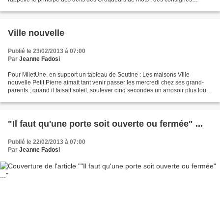
publiées un lundi sur deux un défi à croquer...
Ville nouvelle
Publié le 23/02/2013 à 07:00
Par
Jeanne Fadosi
Pour MiletUne. en support un tableau de Soutine : Les maisons Ville
nouvelle Petit Pierre aimait tant venir passer les mercredi chez ses grand-
parents ; quand il faisait soleil, soulever cinq secondes un arrosoir plus lourd
que lui ; aider Papy à tendre...
"Il faut qu'une porte soit ouverte ou fermée" ...
Publié le 22/02/2013 à 07:00
Par
Jeanne Fadosi