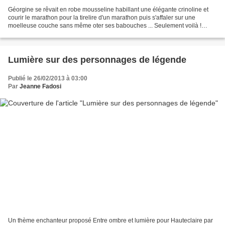
Géorgine se rêvait en robe mousseline habillant une élégante crinoline et
courir le marathon pour la tirelire d'un marathon puis s'affaler sur une
moelleuse couche sans même oter ses babouches ... Seulement voilà !
patatra ... Elle a gobé une mouche trop...
Lumière sur des personnages de légende
Publié le 26/02/2013 à 03:00
Par
Jeanne Fadosi
Un thème enchanteur proposé Entre ombre et lumière pour Hauteclaire par