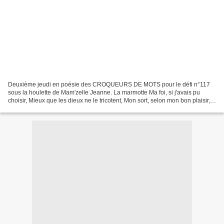
Deuxième jeudi en poésie des CROQUEURS DE MOTS pour le défi n°117
sous la houlette de Mam'zelle Jeanne. La marmotte Ma foi, si j'avais pu
choisir, Mieux que les dieux ne le tricotent, Mon sort, selon mon bon plaisir,
J'aurais choisi d'être marmotte. Manger...