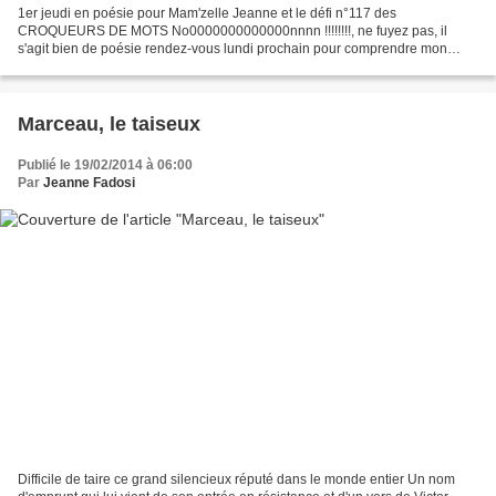
1er jeudi en poésie pour Mam'zelle Jeanne et le défi n°117 des
CROQUEURS DE MOTS No0000000000000nnnn !!!!!!!!, ne fuyez pas, il
s'agit bien de poésie rendez-vous lundi prochain pour comprendre mon
choix Mathématiques Quarante enfants dans une salle, Un...
Marceau, le taiseux
Publié le 19/02/2014 à 06:00
Par
Jeanne Fadosi
Difficile de taire ce grand silencieux réputé dans le monde entier Un nom