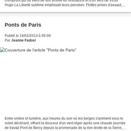
d'emprunt qui lui vient de son entrée en résistance et d'un vers de Victor
Hugo La Liberté sublime emplissait leurs pensées. Flottes prises d'assaut,
frontières effacées Sous leur...
Ponts de Paris
Publié le 18/02/2014 à 06:00
Par
Jeanne Fadosi
Entre ombre et lumière, aux heures du soir où les berges s'animent sous le
soleil déclinant, offrant la douceur d'un vent léger après une chaude journée
de travail Pont de Bercy depuis la promenade de la rive droite de la Seine,