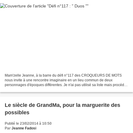
Mam'zelle Jeanne, à la barre du défi n°117 des CROQUEURS DE MOTS
nous invite à une rencontre imaginaire en un lieu commun de deux
personnages d'époques différentes. Je n'ai pas utilisé sa liste mais procédé
selon ma fantaisie. Nous sommes en 19841, place...
Le siècle de GrandMa, pour la marguerite des
possibles
Publié le 23/02/2014 à 10:50
Par
Jeanne Fadosi