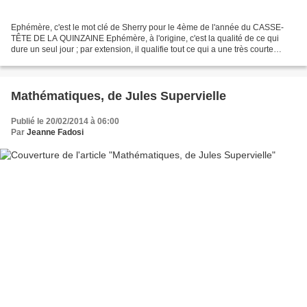
Ephémère, c'est le mot clé de Sherry pour le 4ème de l'année du CASSE-
TÊTE DE LA QUINZAINE Ephémère, à l'origine, c'est la qualité de ce qui
dure un seul jour ; par extension, il qualifie tout ce qui a une très courte
durée. y compris ce qui ne dure que...
Mathématiques, de Jules Supervielle
Publié le 20/02/2014 à 06:00
Par
Jeanne Fadosi