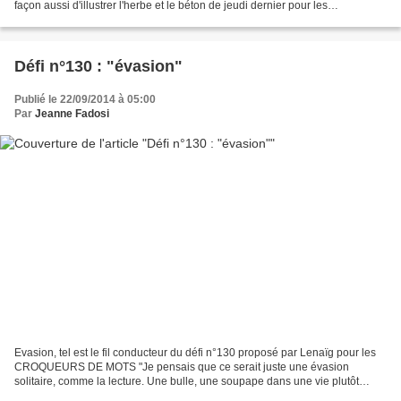
façon aussi d'illustrer l'herbe et le béton de jeudi dernier pour les
CROQUEURS DE MOTS Vivace tenace...
Défi n°130 : "évasion"
Publié le 22/09/2014 à 05:00
Par
Jeanne Fadosi
Evasion, tel est le fil conducteur du défi n°130 proposé par Lenaïg pour les
CROQUEURS DE MOTS "Je pensais que ce serait juste une évasion
solitaire, comme la lecture. Une bulle, une soupape dans une vie plutôt
morose." C'est ainsi que je qualifiais le...