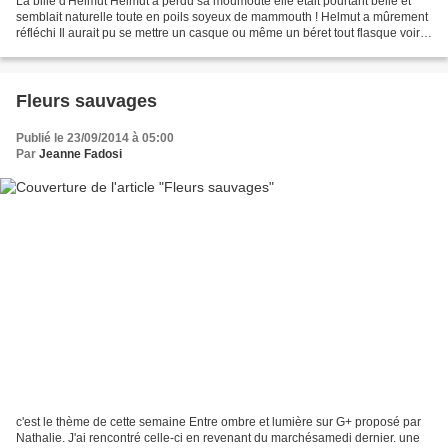
La bille d'Helmut Helmut a perdu sa moumoute elle était pourtant belle et
semblait naturelle toute en poils soyeux de mammouth ! Helmut a mûrement
réfléchi Il aurait pu se mettre un casque ou même un béret tout flasque voire
un bonnet cramoisi Helmut...
Fleurs sauvages
Publié le 23/09/2014 à 05:00
Par
Jeanne Fadosi
c'est le thème de cette semaine Entre ombre et lumière sur G+ proposé par
Nathalie. J'ai rencontré celle-ci en revenant du marchésamedi dernier. une