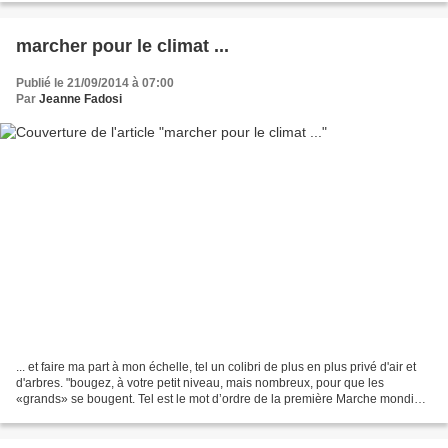
marcher pour le climat ...
Publié le 21/09/2014 à 07:00
Par
Jeanne Fadosi
... et faire ma part à mon échelle, tel un colibri de plus en plus privé d'air et
d'arbres. "bougez, à votre petit niveau, mais nombreux, pour que les
«grands» se bougent. Tel est le mot d’ordre de la première Marche mondiale
pour le climat." rapporté...