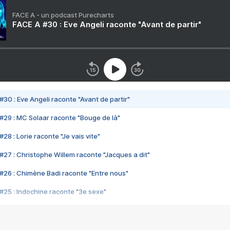
FACE A - un podcast Purecharts
FACE A #30 : Eve Angeli raconte "Avant de partir"
#30 : Eve Angeli raconte "Avant de partir"
#29 : MC Solaar raconte "Bouge de là"
28 : Lorie raconte "Je vais vite"
#27 : Christophe Willem raconte "Jacques a dit"
#26 : Chimène Badi raconte "Entre nous"
#25 : Indochine raconte "3e sexe"
#24 : Zaho raconte "C'est chelou"
#23 : Patrick Bruel raconte "Au café des délices"