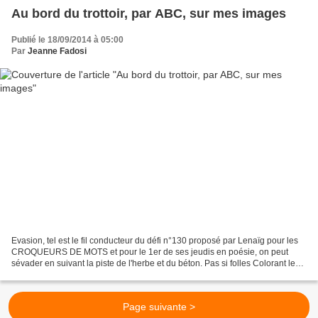
Au bord du trottoir, par ABC, sur mes images
Publié le 18/09/2014 à 05:00
Par
Jeanne Fadosi
Evasion, tel est le fil conducteur du défi n°130 proposé par Lenaïg pour les
CROQUEURS DE MOTS et pour le 1er de ses jeudis en poésie, on peut
sévader en suivant la piste de l'herbe et du béton. Pas si folles Colorant le
gris En bouquets fleuris ! ABC...
Page suivante >