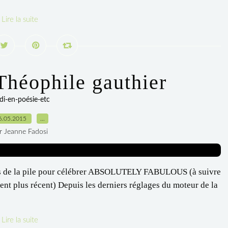
Lire la suite
 Théophile gauthier
di-en-poésie-etc
6.05.2015
…
r Jeanne Fadosi
sus de la pile pour célébrer ABSOLUTELY FABULOUS (à suivre
t plus récent) Depuis les derniers réglages du moteur de la
Lire la suite