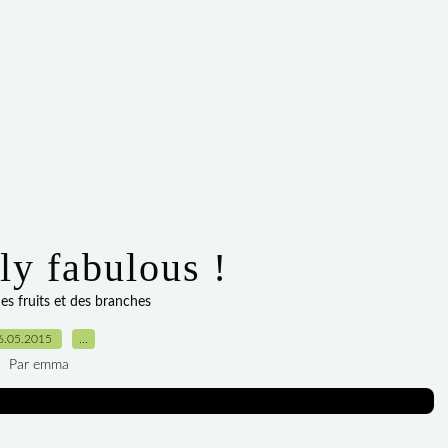
ly fabulous !
des fruits et des branches
6.05.2015
…
Par emma