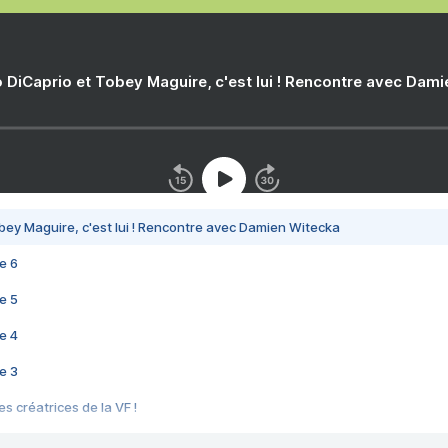
 DiCaprio et Tobey Maguire, c'est lui ! Rencontre avec Dam
bey Maguire, c'est lui ! Rencontre avec Damien Witecka
e 6
e 5
e 4
e 3
s créatrices de la VF !
e 2