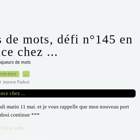
 de mots, défi n°145 en
ce chez ...
oqueurs de mots
0.05.2015
…
r Jeanne Fadosi
di matin 11 mai. et je vous rappelle que mon nouveau port
Fadosi continue ***
Lire la suite