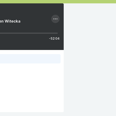
ien Witecka
-52:04