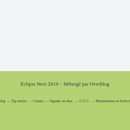
Eclipse Next 2019 - Hébergé par
Overblog
blog
Top articles
Contact
Signaler un abus
C.G.U.
Rémunération en droits d