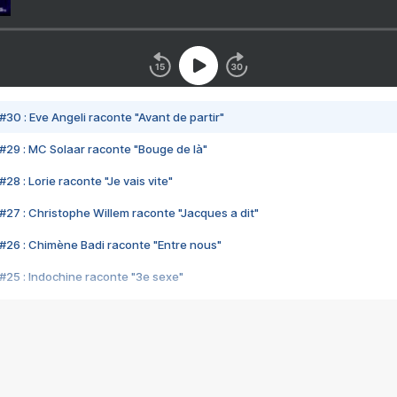
#30 : Eve Angeli raconte "Avant de partir"
#29 : MC Solaar raconte "Bouge de là"
28 : Lorie raconte "Je vais vite"
#27 : Christophe Willem raconte "Jacques a dit"
#26 : Chimène Badi raconte "Entre nous"
#25 : Indochine raconte "3e sexe"
#24 : Zaho raconte "C'est chelou"
#23 : Patrick Bruel raconte "Au café des délices"
#22 : Kyo raconte "Le chemin"