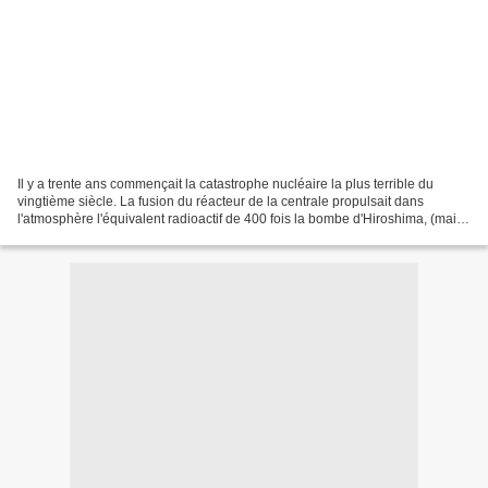
Il y a trente ans commençait la catastrophe nucléaire la plus terrible du
vingtième siècle. La fusion du réacteur de la centrale propulsait dans
l'atmosphère l'équivalent radioactif de 400 fois la bombe d'Hiroshima, (mais
seulement la moitié de ce que...