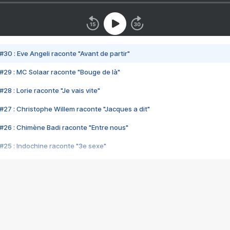
#30 : Eve Angeli raconte "Avant de partir"
#29 : MC Solaar raconte "Bouge de là"
28 : Lorie raconte "Je vais vite"
#27 : Christophe Willem raconte "Jacques a dit"
#26 : Chimène Badi raconte "Entre nous"
#25 : Indochine raconte "3e sexe"
#24 : Zaho raconte "C'est chelou"
#23 : Patrick Bruel raconte "Au café des délices"
#22 : Kyo raconte "Le chemin"
#21 : Nolwenn Leroy raconte "Cassé"