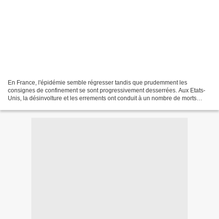
En France, l'épidémie semble régresser tandis que prudemment les
consignes de confinement se sont progressivement desserrées. Aux Etats-
Unis, la désinvolture et les errements ont conduit à un nombre de morts
dépassant les 100 000 victimes sur fond de...