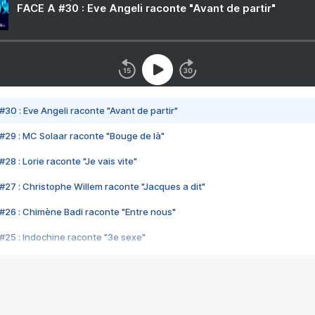
FACE A #30 : Eve Angeli raconte "Avant de partir"
#30 : Eve Angeli raconte "Avant de partir"
#29 : MC Solaar raconte "Bouge de là"
28 : Lorie raconte "Je vais vite"
#27 : Christophe Willem raconte "Jacques a dit"
#26 : Chimène Badi raconte "Entre nous"
#25 : Indochine raconte "3e sexe"
#24 : Zaho raconte "C'est chelou"
#23 : Patrick Bruel raconte "Au café des délices"
#22 : Kyo raconte "Le chemin"