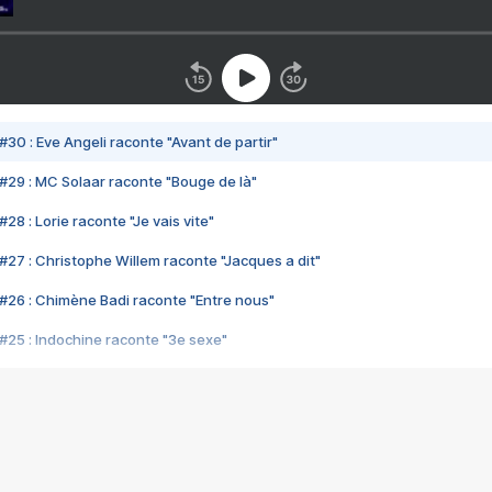
#30 : Eve Angeli raconte "Avant de partir"
#29 : MC Solaar raconte "Bouge de là"
28 : Lorie raconte "Je vais vite"
#27 : Christophe Willem raconte "Jacques a dit"
#26 : Chimène Badi raconte "Entre nous"
#25 : Indochine raconte "3e sexe"
#24 : Zaho raconte "C'est chelou"
#23 : Patrick Bruel raconte "Au café des délices"
#22 : Kyo raconte "Le chemin"