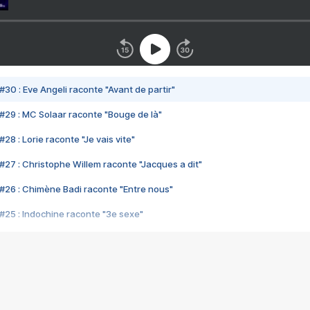
#30 : Eve Angeli raconte "Avant de partir"
#29 : MC Solaar raconte "Bouge de là"
28 : Lorie raconte "Je vais vite"
#27 : Christophe Willem raconte "Jacques a dit"
#26 : Chimène Badi raconte "Entre nous"
#25 : Indochine raconte "3e sexe"
#24 : Zaho raconte "C'est chelou"
#23 : Patrick Bruel raconte "Au café des délices"
#22 : Kyo raconte "Le chemin"