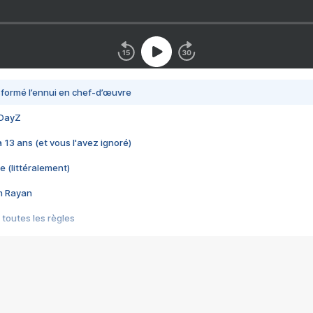
nsformé l’ennui en chef-d’œuvre
 DayZ
 a 13 ans (et vous l'avez ignoré)
e (littéralement)
im Rayan
 toutes les règles
s les jeux vidéo
us choquant de Rockstar ? - Le scandale BULLY
e plus moche de Steam