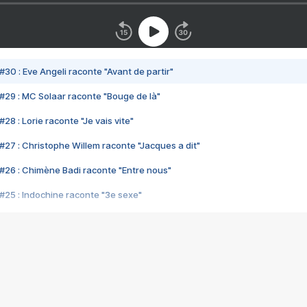
#30 : Eve Angeli raconte "Avant de partir"
#29 : MC Solaar raconte "Bouge de là"
28 : Lorie raconte "Je vais vite"
#27 : Christophe Willem raconte "Jacques a dit"
#26 : Chimène Badi raconte "Entre nous"
#25 : Indochine raconte "3e sexe"
#24 : Zaho raconte "C'est chelou"
#23 : Patrick Bruel raconte "Au café des délices"
#22 : Kyo raconte "Le chemin"
#21 : Nolwenn Leroy raconte "Cassé"