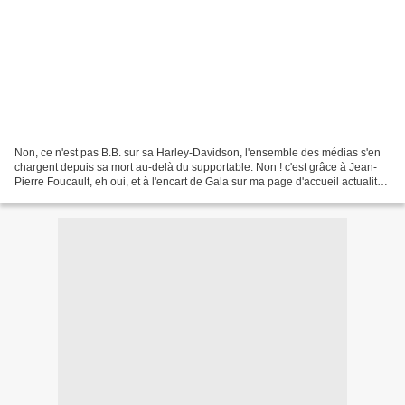
Non, ce n'est pas B.B. sur sa Harley-Davidson, l'ensemble des médias s'en
chargent depuis sa mort au-delà du supportable. Non ! c'est grâce à Jean-
Pierre Foucault, eh oui, et à l'encart de Gala sur ma page d'accueil actualité
que je découvre à la fois...