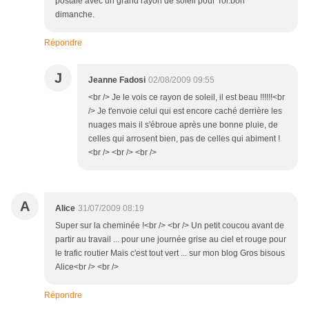
postale avec un grand rayon de soleil pour Toi.bon
dimanche.
Répondre
J
Jeanne Fadosi
02/08/2009 09:55
<br /> Je le vois ce rayon de soleil, il est beau !!!!!!<br
/> Je t'envoie celui qui est encore caché derrière les
nuages mais il s'ébroue après une bonne pluie, de
celles qui arrosent bien, pas de celles qui abiment !
<br /> <br /> <br />
A
Alice
31/07/2009 08:19
Super sur la cheminée !<br /> <br /> Un petit coucou avant de
partir au travail ... pour une journée grise au ciel et rouge pour
le trafic routier Mais c'est tout vert ... sur mon blog Gros bisous
Alice<br /> <br />
Répondre