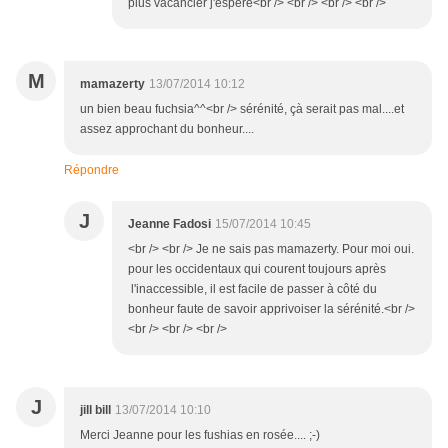
plus vacancier j'espère<br /> <br /> <br /> <br />
M
mamazerty
13/07/2014 10:12
un bien beau fuchsia^^<br /> sérénité, çà serait pas mal....et
assez approchant du bonheur....
Répondre
J
Jeanne Fadosi
15/07/2014 10:45
<br /> <br /> Je ne sais pas mamazerty. Pour moi oui.
pour les occidentaux qui courent toujours après
l'inaccessible, il est facile de passer à côté du
bonheur faute de savoir apprivoiser la sérénité.<br />
<br /> <br /> <br />
J
jill bill
13/07/2014 10:10
Merci Jeanne pour les fushias en rosée.... ;-)