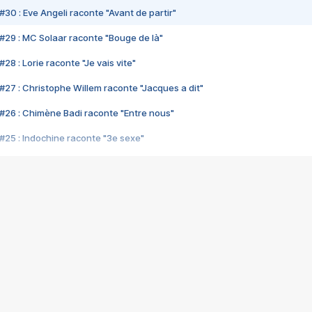
#30 : Eve Angeli raconte "Avant de partir"
#29 : MC Solaar raconte "Bouge de là"
28 : Lorie raconte "Je vais vite"
#27 : Christophe Willem raconte "Jacques a dit"
#26 : Chimène Badi raconte "Entre nous"
#25 : Indochine raconte "3e sexe"
#24 : Zaho raconte "C'est chelou"
#23 : Patrick Bruel raconte "Au café des délices"
#22 : Kyo raconte "Le chemin"
#21 : Nolwenn Leroy raconte "Cassé"
#20 : Patrick Hernandez raconte "Born to be alive"
#19 : Lorie raconte "Près de moi"