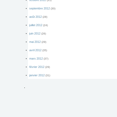
(35)
septembre 2012
(30)
août 2012
(28)
juillet 2012
(24)
juin 2012
(26)
mai 2012
(29)
avril 2012
(35)
mars 2012
(37)
février 2012
(29)
janvier 2012
(31)
.