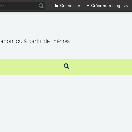
Connexion
+
Créer mon blog
vation, ou à partir de thèmes
T