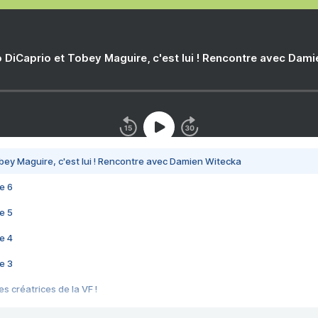
 DiCaprio et Tobey Maguire, c'est lui ! Rencontre avec Dam
bey Maguire, c'est lui ! Rencontre avec Damien Witecka
e 6
e 5
e 4
e 3
s créatrices de la VF !
e 2