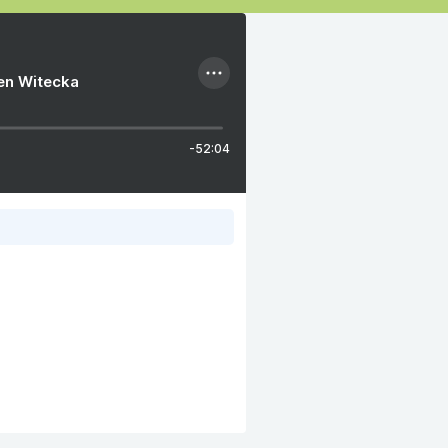
ien Witecka
-52:04