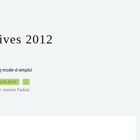
ives 2012
g-mode-d-emploi
1.01.2013
…
r Jeanne Fadosi