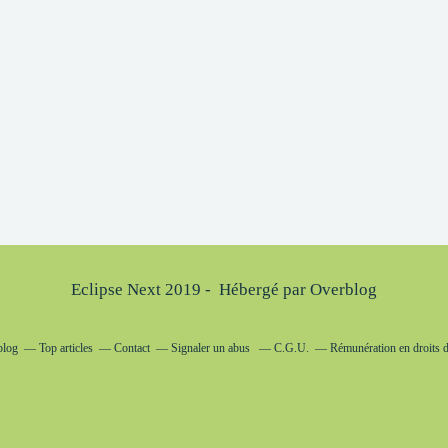
Eclipse Next 2019 - Hébergé par
Overblog
blog
Top articles
Contact
Signaler un abus
C.G.U.
Rémunération en droits d