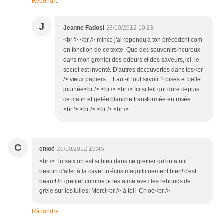
Répondre
J
Jeanne Fadosi
28/10/2012 10:23
<br /> <br /> mince j'ai répondu à ton précédent com
en fonction de ce texte. Que des souvenirs heureux
dans mon grenier des odeurs et des saveurs, ici, le
secret est inventé. D'autres découvertes dans les<br
/> vieux papiers ... Faut-il tout savoir ? bises et belle
journée<br /> <br /> <br /> Ici soleil qui dure depuis
ce matin et gelée blanche transformée en rosée ...
<br /> <br /> <br /> <br />
C
chloé
26/10/2012 19:45
<br /> Tu sais on est si bien dans ce grenier qu'on a nul
besoin d'aller à la cave! tu écris magnifiquement bien! c'est
beau!Un grenier comme je les aime avec les rebonds de
grêle sur les tuiles! Merci<br /> à toi! Chloé<br />
Répondre