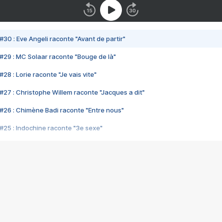
#30 : Eve Angeli raconte "Avant de partir"
#29 : MC Solaar raconte "Bouge de là"
28 : Lorie raconte "Je vais vite"
#27 : Christophe Willem raconte "Jacques a dit"
#26 : Chimène Badi raconte "Entre nous"
#25 : Indochine raconte "3e sexe"
#24 : Zaho raconte "C'est chelou"
#23 : Patrick Bruel raconte "Au café des délices"
#22 : Kyo raconte "Le chemin"
#21 : Nolwenn Leroy raconte "Cassé"
#20 : Patrick Hernandez raconte "Born to be alive"