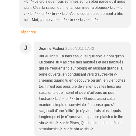
<br /> Je crois que nous sommes sur un blog parce qu'il nous
plaît. C'est la raison qui me fait continuer à bloguer.<br /> <br
/> <br /> <br /> <br /> <br /> Alors, continue seulement à être
toi... Moi, ça me va ! <br /> <br /> <br /> <br />
Répondre
J
Jeanne Fadosi
25/06/2011 17:42
<br /> <br /> En tous cas, quel que soit le nom qu'on
lui donne, tu y as créé des habitués et des habitués
qui se fréquentent (sur blogs) en laissant grande la
porte ouverte, en conduisant vers d'autres<br />
chemins quand tu en découvre où qu'il en vient chez
toi. Il n'est pas possible de visiter tous les lieux qui
suscitent notre intérêt et c'est d'ailleurs un peu
frustrant.<br /> <br /> <br /> Gardes aussi cette
manière simple et conviviale. Je pense que s'il
s'agissait d'une "élite", je n'y viendrais plus depuis
longtemps et je n'éprouverais pas ce plaisir à te lire.
<br /> <br /> <br /> Bises; Quichottine et belle fin de
semaine<br /> <br /> <br /> <br />