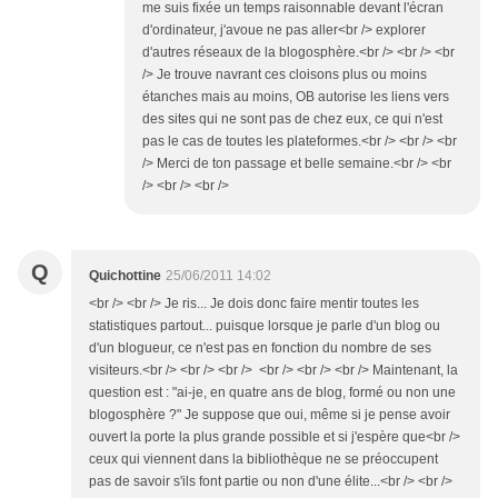
me suis fixée un temps raisonnable devant l'écran
d'ordinateur, j'avoue ne pas aller<br /> explorer
d'autres réseaux de la blogosphère.<br /> <br /> <br
/> Je trouve navrant ces cloisons plus ou moins
étanches mais au moins, OB autorise les liens vers
des sites qui ne sont pas de chez eux, ce qui n'est
pas le cas de toutes les plateformes.<br /> <br /> <br
/> Merci de ton passage et belle semaine.<br /> <br
/> <br /> <br />
Q
Quichottine
25/06/2011 14:02
<br /> <br /> Je ris... Je dois donc faire mentir toutes les
statistiques partout... puisque lorsque je parle d'un blog ou
d'un blogueur, ce n'est pas en fonction du nombre de ses
visiteurs.<br /> <br /> <br /> <br /> <br /> <br /> Maintenant, la
question est : "ai-je, en quatre ans de blog, formé ou non une
blogosphère ?" Je suppose que oui, même si je pense avoir
ouvert la porte la plus grande possible et si j'espère que<br />
ceux qui viennent dans la bibliothèque ne se préoccupent
pas de savoir s'ils font partie ou non d'une élite...<br /> <br />