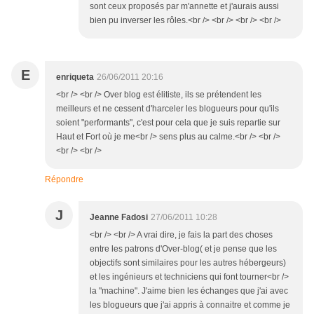
sont ceux proposés par m'annette et j'aurais aussi
bien pu inverser les rôles.<br /> <br /> <br /> <br />
E
enriqueta
26/06/2011 20:16
<br /> <br /> Over blog est élitiste, ils se prétendent les
meilleurs et ne cessent d'harceler les blogueurs pour qu'ils
soient "performants", c'est pour cela que je suis repartie sur
Haut et Fort où je me<br /> sens plus au calme.<br /> <br />
<br /> <br />
Répondre
J
Jeanne Fadosi
27/06/2011 10:28
<br /> <br /> A vrai dire, je fais la part des choses
entre les patrons d'Over-blog( et je pense que les
objectifs sont similaires pour les autres hébergeurs)
et les ingénieurs et techniciens qui font tourner<br />
la "machine". J'aime bien les échanges que j'ai avec
les blogueurs que j'ai appris à connaitre et comme je