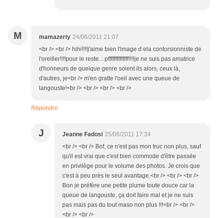
M
mamazerty
24/06/2011 21:07
<br /> <br /> hihi!!!!j'aime bien l'image d ela contorsionniste de
l'oreiller!!!!pour le reste....pffffffffffffff!!!!je ne suis pas amatrice
d'honneurs de quelque genre soient ils alors, ceux là,
d'autres, je<br /> m'en gratte l'oeil avec une queue de
langouste!<br /> <br /> <br /> <br />
Répondre
J
Jeanne Fadosi
25/06/2011 17:34
<br /> <br /> Bof, ce n'est pas mon truc non plus, sauf
qu'il est vrai que c'est bien commode d'être passée
en privilège pour le volume des photos. Je crois que
c'est à peu près le seul avantage.<br /> <br /> <br />
Bon je préfère une petite plume toute douce car la
queue de langouste, ça doit faire mal et je ne suis
pas mais pas du tout maso non plus !!!<br /> <br />
<br /> <br />