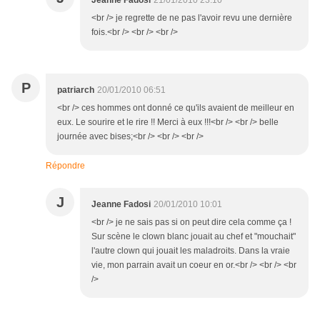
Jeanne Fadosi
21/01/2010 23:10
<br /> je regrette de ne pas l'avoir revu une dernière
fois.<br /> <br /> <br />
P
patriarch
20/01/2010 06:51
<br /> ces hommes ont donné ce qu'ils avaient de meilleur en
eux. Le sourire et le rire !! Merci à eux !!!<br /> <br /> belle
journée avec bises;<br /> <br /> <br />
Répondre
J
Jeanne Fadosi
20/01/2010 10:01
<br /> je ne sais pas si on peut dire cela comme ça !
Sur scène le clown blanc jouait au chef et "mouchait"
l'autre clown qui jouait les maladroits. Dans la vraie
vie, mon parrain avait un coeur en or.<br /> <br /> <br
/>