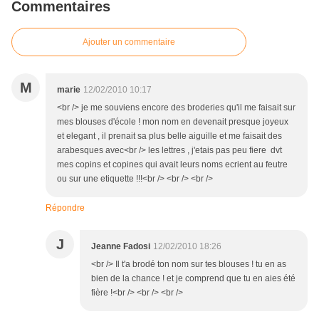
Commentaires
Ajouter un commentaire
M
marie
12/02/2010 10:17
<br /> je me souviens encore des broderies qu'il me faisait sur
mes blouses d'école ! mon nom en devenait presque joyeux
et elegant , il prenait sa plus belle aiguille et me faisait des
arabesques avec<br /> les lettres , j'etais pas peu fiere dvt
mes copins et copines qui avait leurs noms ecrient au feutre
ou sur une etiquette !!!<br /> <br /> <br />
Répondre
J
Jeanne Fadosi
12/02/2010 18:26
<br /> Il t'a brodé ton nom sur tes blouses ! tu en as
bien de la chance ! et je comprend que tu en aies été
fière !<br /> <br /> <br />