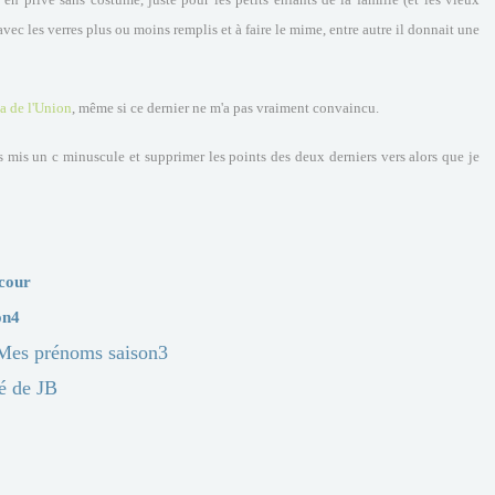
 avec les verres plus ou moins remplis et à faire le mime, entre autre il donnait une
a de l'Union
, même si ce dernier ne m'a pas vraiment convaincu.
ais mis un c minuscule et supprimer les points des deux derniers vers alors que je
cour
on4
Mes prénoms saison3
é de JB