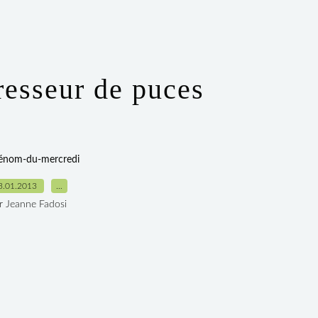
resseur de puces
rénom-du-mercredi
3.01.2013
…
r Jeanne Fadosi