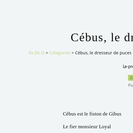
Cébus, le d
Fa Do Si
>
Categories
>
Cébus, le dresseur de puces
Le-p
2
Pa
Cébus est le fiston de Gibus
Le fier monsieur Loyal