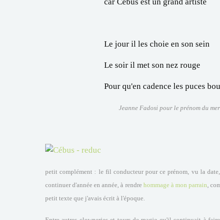
car Cébus est un grand artiste
Le jour il les choie en son sein
Le soir il met son nez rouge
Pour qu'en cadence les puces bo
Jeanne Fadosi pour le prénom du mer
petit complément : le fil conducteur pour ce prénom, vu la date, 
continuer d'année en année, à rendre
hommage à mon parrain
, com
petit texte que j'avais écrit à l'époque.
Entre autres clowneries et tours de magie qu'il continuait à faire