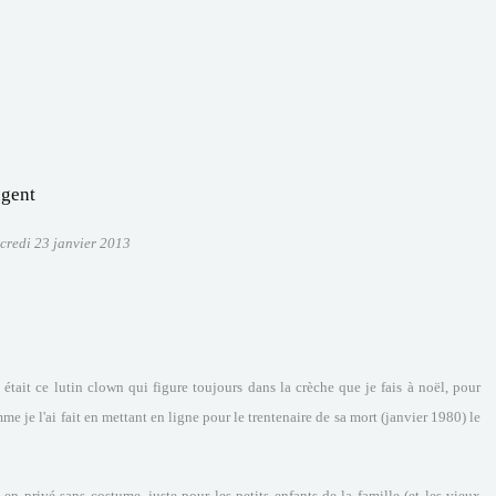
ugent
credi 23 janvier 2013
était ce lutin clown qui figure toujours dans la crèche que je fais à noël, pour
me je l'ai fait en mettant en ligne pour le trentenaire de sa mort (janvier 1980) le
 en privé sans costume, juste pour les petits enfants de la famille (et les vieux