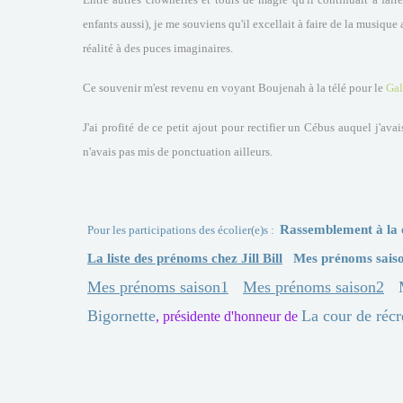
enfants aussi), je me souviens qu'il excellait à faire de la musique
réalité à des puces imaginaires.
Ce souvenir m'est revenu en voyant Boujenah à la télé pour le
Gal
J'ai profité de ce petit ajout pour rectifier un Cébus auquel j'av
n'avais pas mis de ponctuation ailleurs.
Rassemblement à la 
Pour les participations des écolier(e)s :
La liste des prénoms chez Jill Bill
Mes prénoms sais
Mes prénoms saison1
Mes prénoms saison2
Bigornette
La cour de récr
, présidente d'honneur de