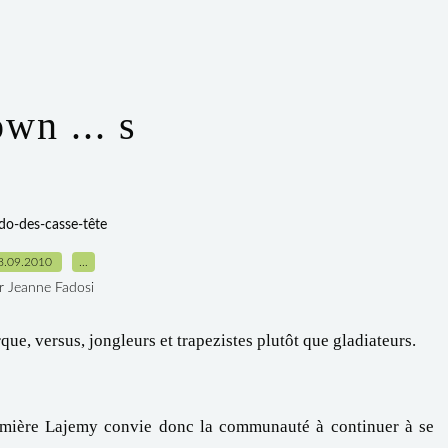
wn ... s
do-des-casse-tête
8.09.2010
…
r Jeanne Fadosi
rque, versus, jongleurs et trapezistes plutôt que gladiateurs.
fermière Lajemy convie donc la communauté à continuer à se