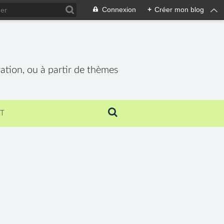
Connexion
+
Créer mon blog
vation, ou à partir de thèmes
T