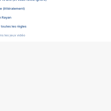
e (littéralement)
im Rayan
 toutes les règles
s les jeux vidéo
us choquant de Rockstar ? - Le scandale BULLY
e plus moche de Steam
du RÊVE tourne au CAUCHEMAR
pendant 8 heures
it… à tort
umiliés par un jeu vidéo
ire - Final Fantasy 8
ti un empire - Age of Empires