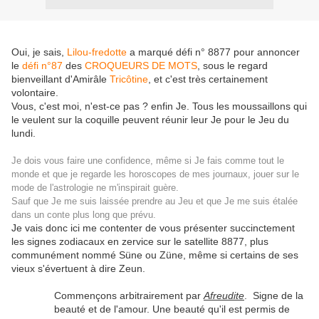
Oui, je sais,
Lilou-fredotte
a marqué défi n° 8877 pour annoncer
le
défi n°87
des
CROQUEURS DE MOTS
, sous le regard
bienveillant d'Amirâle
Tricôtine
, et c'est très certainement
volontaire.
Vous, c'est moi, n'est-ce pas ? enfin Je. Tous les moussaillons qui
le veulent sur la coquille peuvent réunir leur Je pour le Jeu du
lundi.
Je dois vous faire une confidence, même si Je fais comme tout le
monde et que je regarde les horoscopes de mes journaux, jouer sur le
mode de l'astrologie ne m'inspirait guère.
Sauf que Je me suis laissée prendre au Jeu et que Je me suis étalée
dans un conte plus long que prévu.
Je vais donc ici me contenter de vous présenter succinctement
les signes zodiacaux en zervice sur le satellite 8877, plus
communément nommé Süne ou Züne, même si certains de ses
vieux s'évertuent à dire Zeun.
Commençons arbitrairement par
Afreudite
. Signe de la
beauté et de l'amour. Une beauté qu'il est permis de