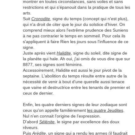
montrer en toutes circonstances, sans voiles et sans
restrictions et qui s'épanouit dans la pratique de tous les
arts.
Suit
Cronodite
, signe du temps (concept qui n'est plus),
qui n'a droit de citer que le jour du solstice d'hiver. On
comprend mieux alors l'extrême prudence des Suniens
à ne pas contrarier le temps en sommeil. Pour cela ils
s'appliquent à faire Rien les jours sous l'influence de ce
signe.
Juste après vient
Halidite
, signe du soleil, dite signe de
la planète qui hale. Ah oui, j'ai omis de vous dire que sur
8877, ses signes sont féminins.
Accessoirement, Halidite est aussi le jour pivot de la
septaine. L'abolition du temps résulte entre autre de la
nécessité de venir à bout d'une querelle aussi tenace
que vaine et destructrice entre les tenants de premier et
ceux de dernier.
Enfin, les quatre derniers signes de leur zodiaque sont
ceux qu'on appelle familièrement
les quatre Jeudites
.
Nul n'en connait l'origine de l'expression.
D'abord
Sélénite
, le signe par excellence des doux
rêveurs.
Puis
Arédite
, un signe qui a rendu les armes (il faudrait