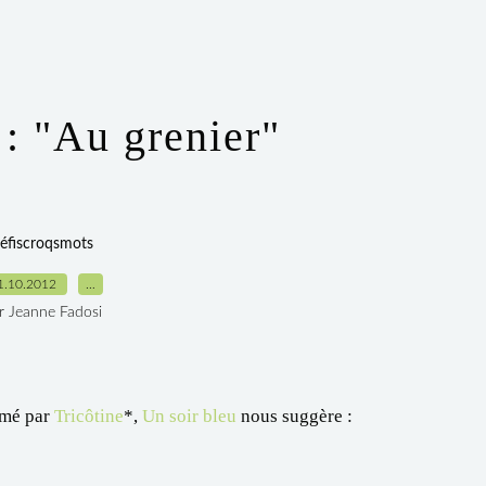
 : "Au grenier"
éfiscroqsmots
1.10.2012
…
r Jeanne Fadosi
mé par
Tricôtine
*,
Un soir bleu
nous suggère :