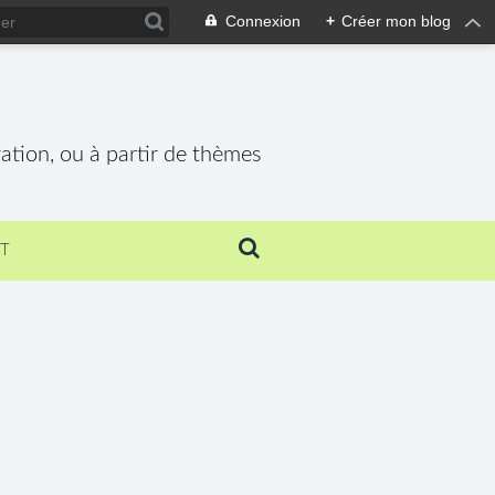
Connexion
+
Créer mon blog
vation, ou à partir de thèmes
T