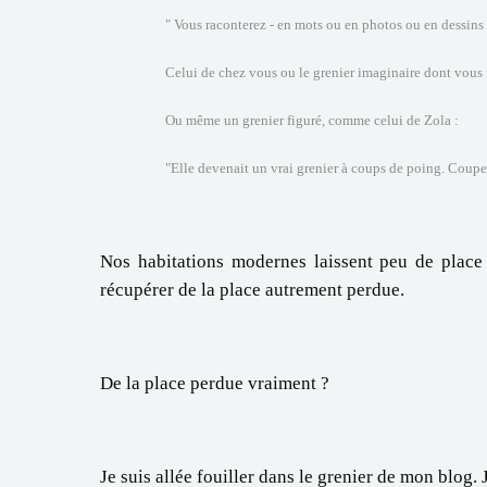
" Vous raconterez - en mots ou en photos ou en dessins 
Celui de chez vous ou le grenier imaginaire dont vous r
Ou même un grenier figuré, comme celui de Zola :
"Elle devenait un vrai grenier à coups de poing. Coupea
Nos habitations modernes laissent peu de place
récupérer de la place autrement perdue.
De la place perdue vraiment ?
Je suis allée fouiller dans le grenier de mon blog. 