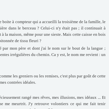
e boite à compteur qui a accueilli la troisième de la famille, le
re dans le berceau ? Celui-ci n'y était pas ; il continuait à
nt à la maison, même pour une sieste. Mais cette caisse en bois
tonnée de tissu fleuri ?
olé par mon père et dont j'ai le nom sur le bout de la langue ;
ntes irrégulières du chemin. Ca y est, le nom me revient : un
 comme les greniers ou les remises, c'est plus par goût de cette
 mes contrées idéales.
écieusement rangé mes rêves, mes illusions, mes idéaux ... Et
ne me meurtrit. J'y retrouve volontiers ce qui me fait tenir