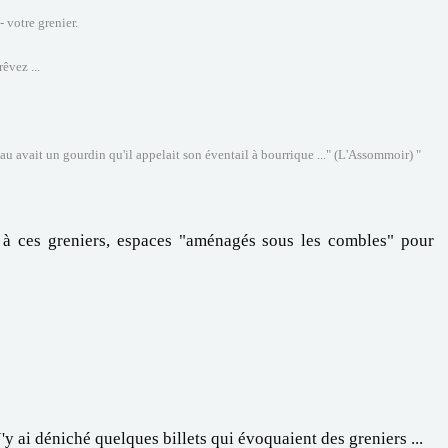
- votre grenier.
êvez ...
u avait un gourdin qu'il appelait son éventail à bourrique ..." (L'Assommoir) "
 à ces greniers, espaces "aménagés sous les combles" pour
J'y ai déniché quelques billets qui évoquaient des greniers ...