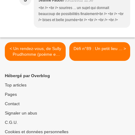
Jeanne Fadosi
05/11/2012 11:50
<br /> <br /> sourires ... un sujet qui donnait
beaucoup de possibilités finalement<br /> <br /> <br
/> bises et belle journée<br /> <br /> <br /> <br />
< Un rendez-vous, de Sully
Défi n°89 : Un petit lieu ... >
Prudhomme (poème en
entier)
Hébergé par Overblog
Top articles
Pages
Contact
Signaler un abus
C.G.U.
Cookies et données personnelles