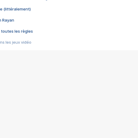
e (littéralement)
im Rayan
 toutes les règles
s les jeux vidéo
us choquant de Rockstar ? - Le scandale BULLY
e plus moche de Steam
du RÊVE tourne au CAUCHEMAR
pendant 8 heures
it… à tort
umiliés par un jeu vidéo
ire - Final Fantasy 8
ti un empire - Age of Empires