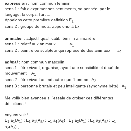
expression
: nom commun féminin
sens 1 : fait d'exprimer ses sentiments, sa pensée, par le
langage, le corps, l'art ...
Appelons cette première définition E
1
sens 2 : groupe de mots, appelons-là E
2
animalier
: adjectif qualificatif, féminin animalière
sens 1 : relatif aux animaux a
1
sens 2 : peintre ou sculpteur qui représente des animaux a
2
animal
: nom commun masculin
sens 1 : être vivant, organisé, ayant une sensibilité et doué de
mouvement A
1
sens 2 : être vivant animé autre que l'homme A
2
sens 3 : personne brutale et peu intelligente (synonyme bête) A
3
Me voilà bien avancée si j'essaie de croiser ces différentes
définitions !
Voyons voir !
E
a
(A
) ; E
a
(A
) ; E
a
(A
) ; E
a
(A
) ; E
a
(A
) ; E
1
1
1
1
1
2
1
1
3
1
2
1
1
2
2
1
a
(A
) ;
2
3