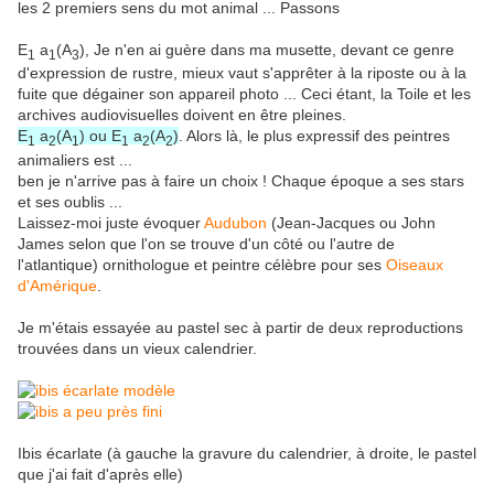
les 2 premiers sens du mot animal ... Passons
E
a
(A
), Je n'en ai guère dans ma musette, devant ce genre
1
1
3
d'expression de rustre, mieux vaut s'apprêter à la riposte ou à la
fuite que dégainer son appareil photo ... Ceci étant, la Toile et les
archives audiovisuelles doivent en être pleines.
E
a
(A
) ou E
a
(A
)
. Alors là, le plus expressif des peintres
1
2
1
1
2
2
animaliers est ...
ben je n'arrive pas à faire un choix ! Chaque époque a ses stars
et ses oublis ...
Laissez-moi juste évoquer
Audubon
(Jean-Jacques ou John
James selon que l'on se trouve d'un côté ou l'autre de
l'atlantique) ornithologue et peintre célèbre pour ses
Oiseaux
d'Amérique
.
Je m'étais essayée au pastel sec à partir de deux reproductions
trouvées dans un vieux calendrier.
Ibis écarlate (à gauche la gravure du calendrier, à droite, le pastel
que j'ai fait d'après elle)