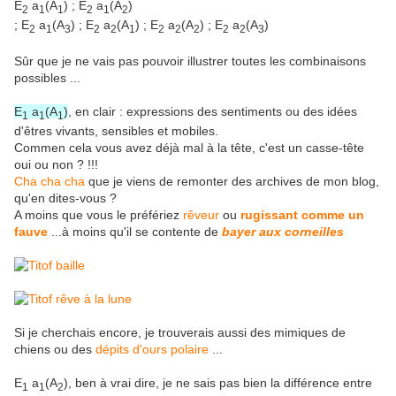
E
a
(A
) ; E
a
(A
)
2
1
1
2
1
2
; E
a
(A
) ; E
a
(A
) ; E
a
(A
) ; E
a
(A
)
2
1
3
2
2
1
2
2
2
2
2
3
Sûr que je ne vais pas pouvoir illustrer toutes les combinaisons
possibles ...
E
a
(A
)
, en clair : expressions des sentiments ou des idées
1
1
1
d'êtres vivants, sensibles et mobiles.
Commen cela vous avez déjà mal à la tête, c'est un casse-tête
oui ou non ? !!!
Cha cha cha
que je viens de remonter des archives de mon blog,
qu'en dites-vous ?
A moins que vous le préfériez
rêveur
ou
rugissant comme un
fauve
...à moins qu'il se contente de
bayer aux corneilles
Si je cherchais encore, je trouverais aussi des mimiques de
chiens ou des
dépits d'ours polaire
...
E
a
(A
), ben à vrai dire, je ne sais pas bien la différence entre
1
1
2