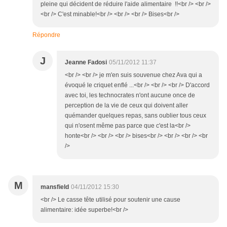
pleine qui décident de réduire l'aide alimentaire !!<br /> <br />
<br /> C'est minable!<br /> <br /> <br /> Bises<br />
Répondre
J
Jeanne Fadosi
05/11/2012 11:37
<br /> <br /> je m'en suis souvenue chez Ava qui a
évoqué le criquet enflé ...<br /> <br /> <br /> D'accord
avec toi, les technocrates n'ont aucune once de
perception de la vie de ceux qui doivent aller
quémander quelques repas, sans oublier tous ceux
qui n'osent même pas parce que c'est la<br />
honte<br /> <br /> <br /> bises<br /> <br /> <br /> <br
/>
M
mansfield
04/11/2012 15:30
<br /> Le casse tête utilisé pour soutenir une cause
alimentaire: idée superbe!<br />