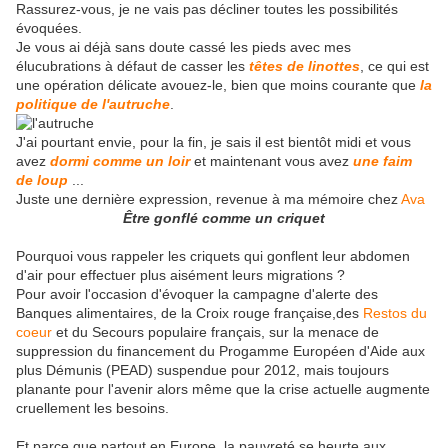
Rassurez-vous, je ne vais pas décliner toutes les possibilités
évoquées.
Je vous ai déjà sans doute cassé les pieds avec mes
élucubrations à défaut de casser les
têtes de linottes
, ce qui est
une opération délicate avouez-le, bien que moins courante que
la
politique de l'autruche
.
J'ai pourtant envie, pour la fin, je sais il est bientôt midi et vous
avez
dormi comme un loir
et maintenant vous avez
une faim
de loup
...
Juste une dernière expression, revenue à ma mémoire chez
Ava
Être gonflé comme un criquet
Pourquoi vous rappeler les criquets qui gonflent leur abdomen
d'air pour effectuer plus aisément leurs migrations ?
Pour avoir l'occasion d'évoquer la campagne d'alerte des
Banques alimentaires, de la Croix rouge française,des
Restos du
coeur
et du Secours populaire français, sur la menace de
suppression du financement du Progamme Européen d'Aide aux
plus Démunis (PEAD) suspendue pour 2012, mais toujours
planante pour l'avenir alors même que la crise actuelle augmente
cruellement les besoins.
Et parce que partout en Europe, la pauvreté se heurte aux