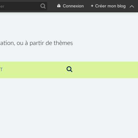
Connexion
+
Créer mon blog
vation, ou à partir de thèmes
T