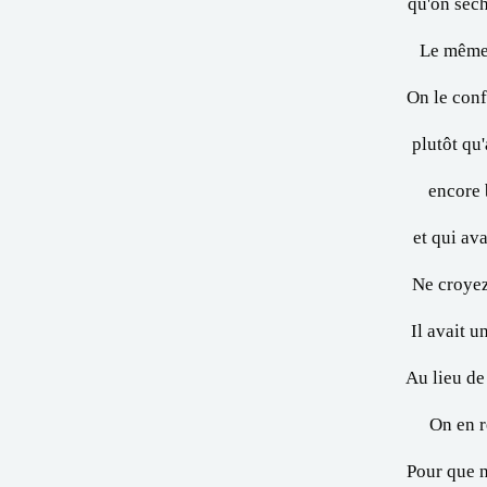
qu'on séch
Le même 
On le conf
plutôt qu
encore 
et qui ava
Ne croyez
Il avait 
Au lieu de
On en r
Pour que n