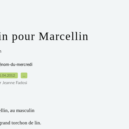
in pour Marcellin
n
rénom-du-mercredi
1.04.2012
…
r Jeanne Fadosi
llin, au masculin
grand torchon de lin.