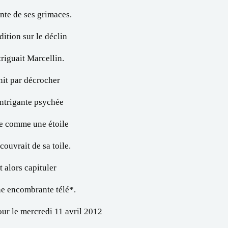
nte de ses grimaces.
dition sur le déclin
triguait Marcellin.
nit par décrocher
intrigante psychée
te comme une étoile
couvrait de sa toile.
t alors capituler
e encombrante télé*.
ur le mercredi 11 avril 2012