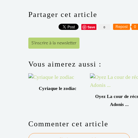
Partager cet article
Save
Repost
0
0
S'inscrire à la newsletter
Vous aimerez aussi :
Cyriaque le zodiac
Oyez La cour de récr
Adonis ...
Commenter cet article