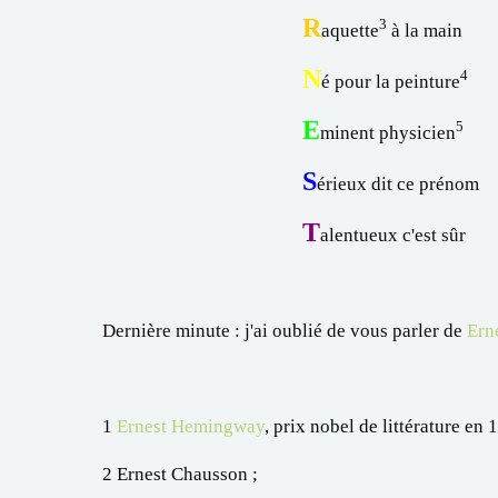
R
3
aquette
à la main
N
4
é pour la peinture
E
5
minent physicien
S
érieux dit ce prénom
T
alentueux c'est sûr
Dernière minute : j'ai oublié de vous parler de
Erne
1
Ernest Hemingway
, prix nobel de littérature en 
2 Ernest Chausson ;