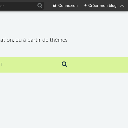
Connexion
+
Créer mon blog
vation, ou à partir de thèmes
T