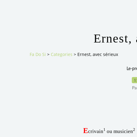
Ernest,
Fa Do Si
>
Categories
>
Ernest, avec sérieux
Le-p
1
Pa
E
1
2
crivain
ou musicien