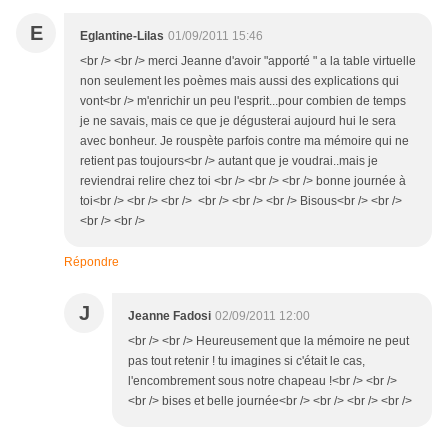
E
Eglantine-Lilas
01/09/2011 15:46
<br /> <br /> merci Jeanne d'avoir "apporté " a la table virtuelle
non seulement les poèmes mais aussi des explications qui
vont<br /> m'enrichir un peu l'esprit...pour combien de temps
je ne savais, mais ce que je dégusterai aujourd hui le sera
avec bonheur. Je rouspète parfois contre ma mémoire qui ne
retient pas toujours<br /> autant que je voudrai..mais je
reviendrai relire chez toi <br /> <br /> <br /> bonne journée à
toi<br /> <br /> <br /> <br /> <br /> <br /> Bisous<br /> <br />
<br /> <br />
Répondre
J
Jeanne Fadosi
02/09/2011 12:00
<br /> <br /> Heureusement que la mémoire ne peut
pas tout retenir ! tu imagines si c'était le cas,
l'encombrement sous notre chapeau !<br /> <br />
<br /> bises et belle journée<br /> <br /> <br /> <br />