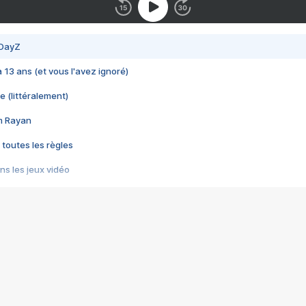
 DayZ
 a 13 ans (et vous l'avez ignoré)
e (littéralement)
im Rayan
 toutes les règles
s les jeux vidéo
us choquant de Rockstar ? - Le scandale BULLY
e plus moche de Steam
du RÊVE tourne au CAUCHEMAR
pendant 8 heures
it… à tort