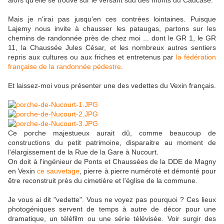
alors qu'elle se trouve sur le versant sud des monts du Caucase.
Mais je n'irai pas jusqu'en ces contrées lointaines. Puisque
Lajemy nous invite à chausser les pataugas, partons sur les
chemins de randonnée près de chez moi ... dont le GR 1, le GR
11, la Chaussée Jules César, et les nombreux autres sentiers
repris aux cultures ou aux friches et entretenus par
la fédération
française de la randonnée pédestre
.
Et laissez-moi vous présenter une des vedettes du Vexin français.
Ce porche majestueux aurait dû, comme beaucoup de
constructions du petit patrimoine, disparaitre au moment de
l'élargissement de la Rue de la Gare à Nucourt.
On doit à l'ingénieur de Ponts et Chaussées de la DDE de Magny
en Vexin
ce sauvetage
, pierre à pierre numéroté et démonté pour
être reconstruit près du cimetière et l'église de la commune.
Je vous ai dit "vedette". Vous ne voyez pas pourquoi ? Ces lieux
photogéniques servent de temps à autre de décor pour une
dramatique, un téléfilm ou une série télévisée. Voir surgir des