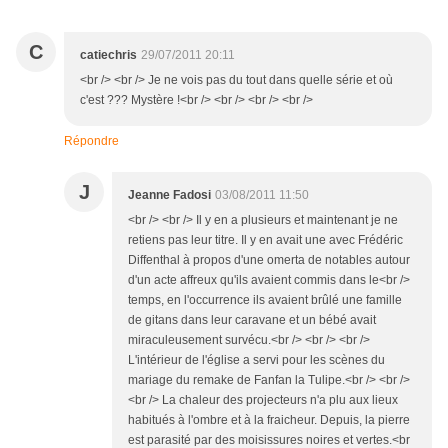
C
catiechris
29/07/2011 20:11
<br /> <br /> Je ne vois pas du tout dans quelle série et où
c'est ??? Mystère !<br /> <br /> <br /> <br />
Répondre
J
Jeanne Fadosi
03/08/2011 11:50
<br /> <br /> Il y en a plusieurs et maintenant je ne
retiens pas leur titre. Il y en avait une avec Frédéric
Diffenthal à propos d'une omerta de notables autour
d'un acte affreux qu'ils avaient commis dans le<br />
temps, en l'occurrence ils avaient brûlé une famille
de gitans dans leur caravane et un bébé avait
miraculeusement survécu.<br /> <br /> <br />
L'intérieur de l'église a servi pour les scènes du
mariage du remake de Fanfan la Tulipe.<br /> <br />
<br /> La chaleur des projecteurs n'a plu aux lieux
habitués à l'ombre et à la fraicheur. Depuis, la pierre
est parasité par des moisissures noires et vertes.<br