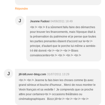
Répondre
J
Jeanne Fadosi
04/08/2011 18:49
<br /> <br /> Il a sûrement fallu faire des démarches
pour trouver les financements, mais l'époque était à
la préservation du patrimoine et je pense que toutes
les parties prenantes étaient d'accord sur le<br />
principe, d'autant que le porche lui-même a semble-
t-il été donné.<br /> <br /> <br /> Bises
convalescentes<br /> <br /> <br /> <br />
J
jill-bill.over-blog.com
31/07/2011 13:29
<br /> <br /> Jeanne tu fais bien les choses comme tjs avec
grand sérieux et touche d'humour... Merci de nous montrer le
Vexin français et sa vedette ! Je comprends que ce proche
attire pour certaines<br /> occasions théâtrales ou
cinématographiques Bizzz jill<br /> <br /> <br /> <br />