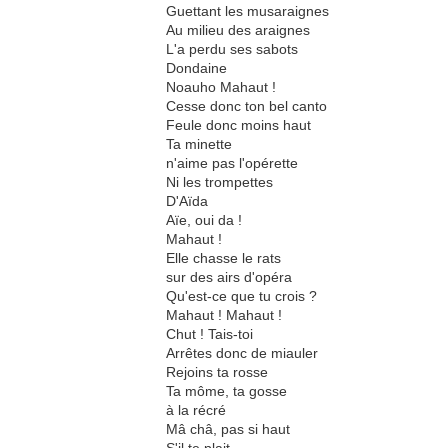
Guettant les musaraignes
Au milieu des araignes
L'a perdu ses sabots
Dondaine
Noauho Mahaut !
Cesse donc ton bel canto
Feule donc moins haut
Ta minette
n'aime pas l'opérette
Ni les trompettes
D'Aïda
Aïe, oui da !
Mahaut !
Elle chasse le rats
sur des airs d'opéra
Qu'est-ce que tu crois ?
Mahaut ! Mahaut !
Chut ! Tais-toi
Arrêtes donc de miauler
Rejoins ta rosse
Ta môme, ta gosse
à la récré
Mâ châ, pas si haut