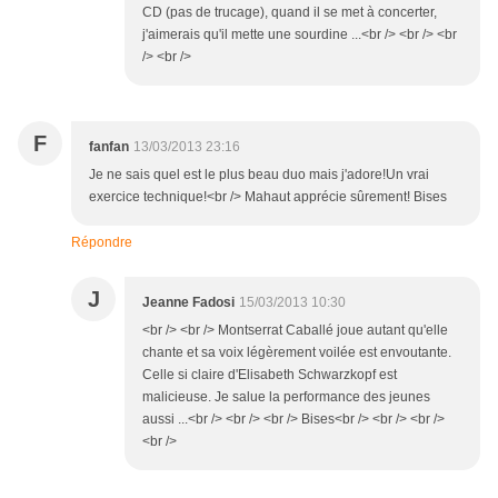
CD (pas de trucage), quand il se met à concerter,
j'aimerais qu'il mette une sourdine ...<br /> <br /> <br
/> <br />
F
fanfan
13/03/2013 23:16
Je ne sais quel est le plus beau duo mais j'adore!Un vrai
exercice technique!<br /> Mahaut apprécie sûrement! Bises
Répondre
J
Jeanne Fadosi
15/03/2013 10:30
<br /> <br /> Montserrat Caballé joue autant qu'elle
chante et sa voix légèrement voilée est envoutante.
Celle si claire d'Elisabeth Schwarzkopf est
malicieuse. Je salue la performance des jeunes
aussi ...<br /> <br /> <br /> Bises<br /> <br /> <br />
<br />