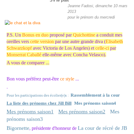
S'il te plait
Jeanne Fadosi, dimanche 10 mars
2013
pour le prénom du mercredi
P.S. Un
Bonus en duo
proposé par
Quichottine
a conduit mes
oreilles vers
cette version
par une autre grande diva (
Elisabeth
Schwarzkopf
avec Victoria de Los Angeles) et
celle-ci
par
Monserrat Caballé
elle-même avec Concha Velasco).
A vous de comparer ...
Bon vous préférez peut-être
ce style
...
.
Rassemblement à la cour
Pour les participations des écolier(e)s :
La liste des prénoms chez Jill Bill
Mes prénoms saison4
Mes prénoms saison1
Mes prénoms saison2
Mes
prénoms saison3
Bigornette
La cour de récré de JB
, présidente d'honneur de