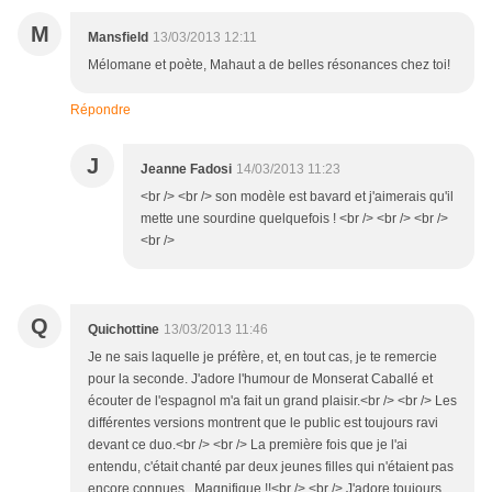
M
Mansfield
13/03/2013 12:11
Mélomane et poète, Mahaut a de belles résonances chez toi!
Répondre
J
Jeanne Fadosi
14/03/2013 11:23
<br /> <br /> son modèle est bavard et j'aimerais qu'il
mette une sourdine quelquefois ! <br /> <br /> <br />
<br />
Q
Quichottine
13/03/2013 11:46
Je ne sais laquelle je préfère, et, en tout cas, je te remercie
pour la seconde. J'adore l'humour de Monserat Caballé et
écouter de l'espagnol m'a fait un grand plaisir.<br /> <br /> Les
différentes versions montrent que le public est toujours ravi
devant ce duo.<br /> <br /> La première fois que je l'ai
entendu, c'était chanté par deux jeunes filles qui n'étaient pas
encore connues.. Magnifique !!<br /> <br /> J'adore toujours