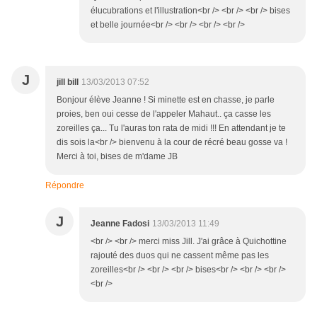
élucubrations et l'illustration<br /> <br /> <br /> bises
et belle journée<br /> <br /> <br /> <br />
J
jill bill
13/03/2013 07:52
Bonjour élève Jeanne ! Si minette est en chasse, je parle
proies, ben oui cesse de l'appeler Mahaut.. ça casse les
zoreilles ça... Tu l'auras ton rata de midi !!! En attendant je te
dis sois la<br /> bienvenu à la cour de récré beau gosse va !
Merci à toi, bises de m'dame JB
Répondre
J
Jeanne Fadosi
13/03/2013 11:49
<br /> <br /> merci miss Jill. J'ai grâce à Quichottine
rajouté des duos qui ne cassent même pas les
zoreilles<br /> <br /> <br /> bises<br /> <br /> <br />
<br />