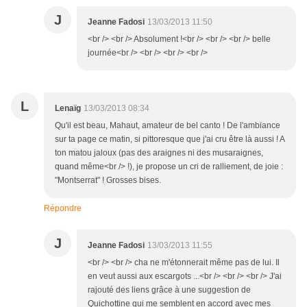
J
Jeanne Fadosi
13/03/2013 11:50
<br /> <br /> Absolument !<br /> <br /> <br /> belle
journée<br /> <br /> <br /> <br />
L
Lenaïg
13/03/2013 08:34
Qu'il est beau, Mahaut, amateur de bel canto ! De l'ambiance
sur ta page ce matin, si pittoresque que j'ai cru être là aussi ! A
ton matou jaloux (pas des araignes ni des musaraignes,
quand même<br /> !), je propose un cri de ralliement, de joie :
"Montserrat" ! Grosses bises.
Répondre
J
Jeanne Fadosi
13/03/2013 11:55
<br /> <br /> cha ne m'étonnerait même pas de lui. Il
en veut aussi aux escargots ...<br /> <br /> <br /> J'ai
rajouté des liens grâce à une suggestion de
Quichottine qui me semblent en accord avec mes