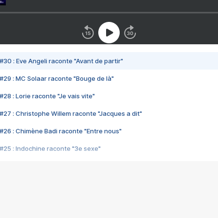
#30 : Eve Angeli raconte "Avant de partir"
#29 : MC Solaar raconte "Bouge de là"
28 : Lorie raconte "Je vais vite"
#27 : Christophe Willem raconte "Jacques a dit"
#26 : Chimène Badi raconte "Entre nous"
#25 : Indochine raconte "3e sexe"
#24 : Zaho raconte "C'est chelou"
#23 : Patrick Bruel raconte "Au café des délices"
#22 : Kyo raconte "Le chemin"