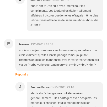
Jeanne Fadosi
14/04/2011 22:57
<br /> <br /> J'en suis ravie. Merci pour les
compliments. Les tourterelles étaient tellement
affairées à picorer que je ne les effrayais même plus
!<br /> Bises et belle fin de semaine <br /> <br /> <br
/> <br />
F
fransua
13/04/2011 18:53
<br /> <br /> je connaissais les fourmis mais pas celles ci . tu
crois vraiment qu'elles font le partage ? moi j'ai plutot
l'impression qu'elles mangent tout<br /> <br /> <br /> enfin si il
y a de l'herbe verte c'est tant mieux<br /> <br /> <br /> <br />
Répondre
J
Jeanne Fadosi
14/04/2011 23:16
<br /> <br /> Les graines ont été semées
généreusement. Elles partagent avec des piafs. les
merles eux chassent tout le monde mais je les