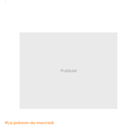
.
Publicité
#Le-prénom-du-mercredi