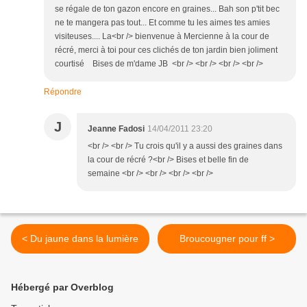
se régale de ton gazon encore en graines... Bah son p'tit bec
ne te mangera pas tout... Et comme tu les aimes tes amies
visiteuses.... La<br /> bienvenue à Mercienne à la cour de
récré, merci à toi pour ces clichés de ton jardin bien joliment
courtisé Bises de m'dame JB <br /> <br /> <br /> <br />
Répondre
J
Jeanne Fadosi
14/04/2011 23:20
<br /> <br /> Tu crois qu'il y a aussi des graines dans
la cour de récré ?<br /> Bises et belle fin de
semaine <br /> <br /> <br /> <br />
< Du jaune dans la lumière
Broucougner pour ff >
Hébergé par Overblog