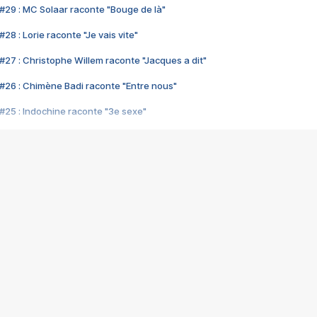
#29 : MC Solaar raconte "Bouge de là"
28 : Lorie raconte "Je vais vite"
#27 : Christophe Willem raconte "Jacques a dit"
#26 : Chimène Badi raconte "Entre nous"
#25 : Indochine raconte "3e sexe"
#24 : Zaho raconte "C'est chelou"
#23 : Patrick Bruel raconte "Au café des délices"
#22 : Kyo raconte "Le chemin"
#21 : Nolwenn Leroy raconte "Cassé"
#20 : Patrick Hernandez raconte "Born to be alive"
#19 : Lorie raconte "Près de moi"
#18 : Michael Jones raconte "A nos actes manqués" (avec Jean-Jacque
#17 : Khaled raconte "Aïcha"