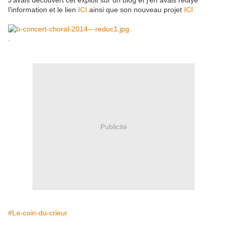
J'avais découvert cet exploit sur un blog et j'en avais relayé
l'information et le lien
ICI
ainsi que son nouveau projet
ICI
.
Publicité
#Le-coin-du-crieur