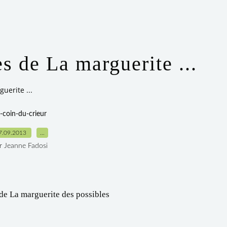
s de La marguerite ...
uerite ...
-coin-du-crieur
7.09.2013
…
r Jeanne Fadosi
de La marguerite des possibles