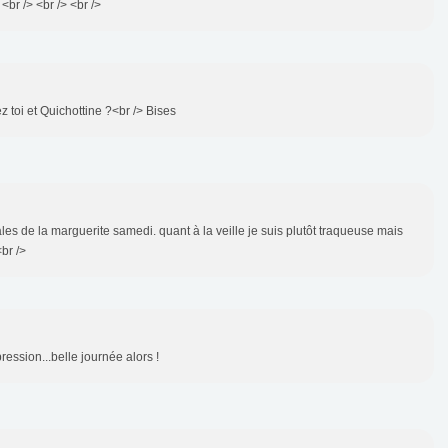
<br /> <br /> <br />
 toi et Quichottine ?<br /> Bises
tales de la marguerite samedi. quant à la veille je suis plutôt traqueuse mais
<br />
ression...belle journée alors !