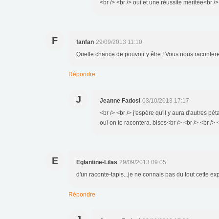
<br /> <br /> oui et une réussite méritée<br /> 
F
fanfan
29/09/2013 11:10
Quelle chance de pouvoir y être ! Vous nous raconterez
Répondre
J
Jeanne Fadosi
03/10/2013 17:17
<br /> <br /> j'espère qu'il y aura d'autres pé
oui on te racontera. bises<br /> <br /> <br /> 
E
Eglantine-Lilas
29/09/2013 09:05
d'un raconte-tapis...je ne connais pas du tout cette exp
Répondre