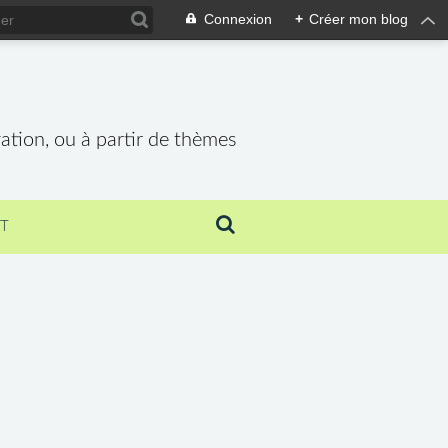
Connexion
+
Créer mon blog
vation, ou à partir de thèmes
T