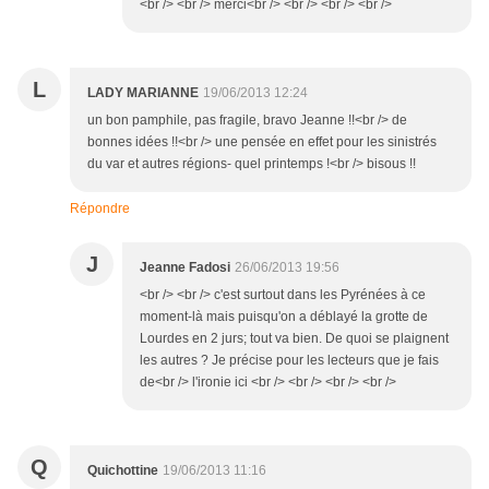
<br /> <br /> merci<br /> <br /> <br /> <br />
L
LADY MARIANNE
19/06/2013 12:24
un bon pamphile, pas fragile, bravo Jeanne !!<br /> de
bonnes idées !!<br /> une pensée en effet pour les sinistrés
du var et autres régions- quel printemps !<br /> bisous !!
Répondre
J
Jeanne Fadosi
26/06/2013 19:56
<br /> <br /> c'est surtout dans les Pyrénées à ce
moment-là mais puisqu'on a déblayé la grotte de
Lourdes en 2 jurs; tout va bien. De quoi se plaignent
les autres ? Je précise pour les lecteurs que je fais
de<br /> l'ironie ici <br /> <br /> <br /> <br />
Q
Quichottine
19/06/2013 11:16