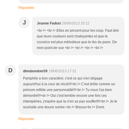
Répondre
J
Jeanne Fadosi
26/06/2013 20:12
<br /> <br /> Elles en pincent pour les coqs. Faut dire
que leurs couleurs sont chatoyantes et que le
cocorico est plus mélodieux que le léo du paon. De
mon point de vue <br /> <br /> <br /> <br />
D
dimdamdom59
19/06/2013 17:31
Pamphile a bon caractère, c'est ce qui s'en dégage
aujourd'hui à la cour de récré!!!<br /> C'est drôle comme un
prénom reflète une personnalité!!!<br /> Tu nous l'as bien
démontré!!!<br /> Oui c'est terrible encore une fois ces
intempéries, j'espère que tu n'en as pas souffert!!!<br /> Je te
souhaite une douce soirée.<br /> Bisous<br /> Domi.
Répondre