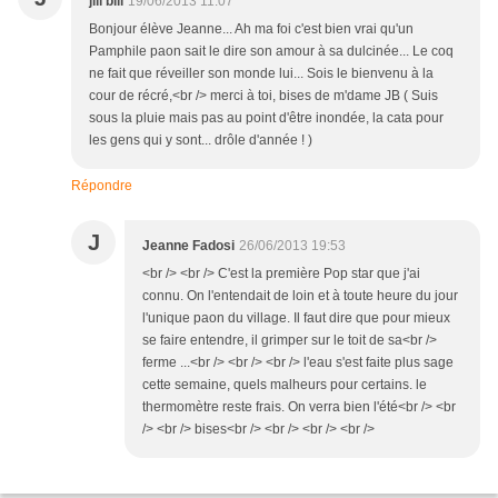
jill bill
19/06/2013 11:07
Bonjour élève Jeanne... Ah ma foi c'est bien vrai qu'un
Pamphile paon sait le dire son amour à sa dulcinée... Le coq
ne fait que réveiller son monde lui... Sois le bienvenu à la
cour de récré,<br /> merci à toi, bises de m'dame JB ( Suis
sous la pluie mais pas au point d'être inondée, la cata pour
les gens qui y sont... drôle d'année ! )
Répondre
J
Jeanne Fadosi
26/06/2013 19:53
<br /> <br /> C'est la première Pop star que j'ai
connu. On l'entendait de loin et à toute heure du jour
l'unique paon du village. Il faut dire que pour mieux
se faire entendre, il grimper sur le toit de sa<br />
ferme ...<br /> <br /> <br /> l'eau s'est faite plus sage
cette semaine, quels malheurs pour certains. le
thermomètre reste frais. On verra bien l'été<br /> <br
/> <br /> bises<br /> <br /> <br /> <br />