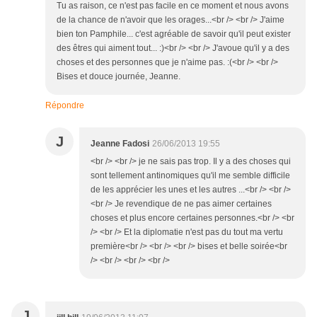
Tu as raison, ce n'est pas facile en ce moment et nous avons
de la chance de n'avoir que les orages...<br /> <br /> J'aime
bien ton Pamphile... c'est agréable de savoir qu'il peut exister
des êtres qui aiment tout... :)<br /> <br /> J'avoue qu'il y a des
choses et des personnes que je n'aime pas. :(<br /> <br />
Bises et douce journée, Jeanne.
Répondre
J
Jeanne Fadosi
26/06/2013 19:55
<br /> <br /> je ne sais pas trop. Il y a des choses qui
sont tellement antinomiques qu'il me semble difficile
de les apprécier les unes et les autres ...<br /> <br />
<br /> Je revendique de ne pas aimer certaines
choses et plus encore certaines personnes.<br /> <br
/> <br /> Et la diplomatie n'est pas du tout ma vertu
première<br /> <br /> <br /> bises et belle soirée<br
/> <br /> <br /> <br />
J