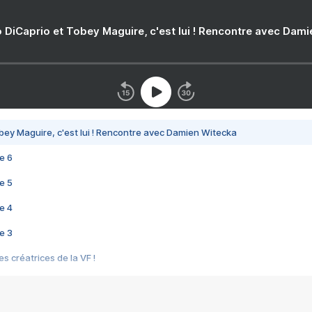
 DiCaprio et Tobey Maguire, c'est lui ! Rencontre avec Dam
bey Maguire, c'est lui ! Rencontre avec Damien Witecka
e 6
e 5
e 4
e 3
s créatrices de la VF !
e 2
e 1