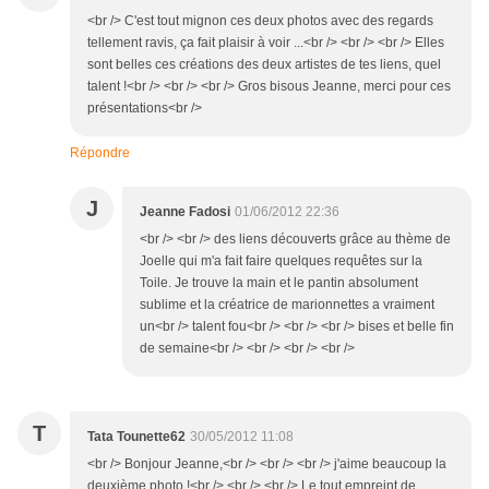
<br /> C'est tout mignon ces deux photos avec des regards
tellement ravis, ça fait plaisir à voir ...<br /> <br /> <br /> Elles
sont belles ces créations des deux artistes de tes liens, quel
talent !<br /> <br /> <br /> Gros bisous Jeanne, merci pour ces
présentations<br />
Répondre
J
Jeanne Fadosi
01/06/2012 22:36
<br /> <br /> des liens découverts grâce au thème de
Joelle qui m'a fait faire quelques requêtes sur la
Toile. Je trouve la main et le pantin absolument
sublime et la créatrice de marionnettes a vraiment
un<br /> talent fou<br /> <br /> <br /> bises et belle fin
de semaine<br /> <br /> <br /> <br />
T
Tata Tounette62
30/05/2012 11:08
<br /> Bonjour Jeanne,<br /> <br /> <br /> j'aime beaucoup la
deuxième photo !<br /> <br /> <br /> Le tout empreint de