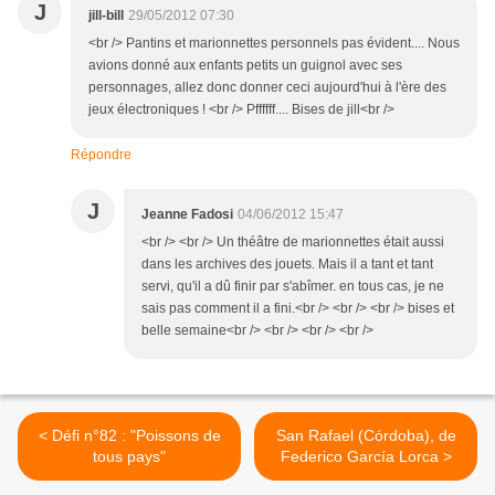
J
jill-bill
29/05/2012 07:30
<br /> Pantins et marionnettes personnels pas évident.... Nous
avions donné aux enfants petits un guignol avec ses
personnages, allez donc donner ceci aujourd'hui à l'ère des
jeux électroniques ! <br /> Pffffff.... Bises de jill<br />
Répondre
J
Jeanne Fadosi
04/06/2012 15:47
<br /> <br /> Un théâtre de marionnettes était aussi
dans les archives des jouets. Mais il a tant et tant
servi, qu'il a dû finir par s'abîmer. en tous cas, je ne
sais pas comment il a fini.<br /> <br /> <br /> bises et
belle semaine<br /> <br /> <br /> <br />
< Défi n°82 : "Poissons de
San Rafael (Córdoba), de
tous pays"
Federico García Lorca >