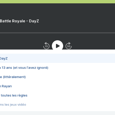
 Battle Royale - DayZ
 DayZ
 a 13 ans (et vous l'avez ignoré)
e (littéralement)
im Rayan
 toutes les règles
s les jeux vidéo
us choquant de Rockstar ? - Le scandale BULLY