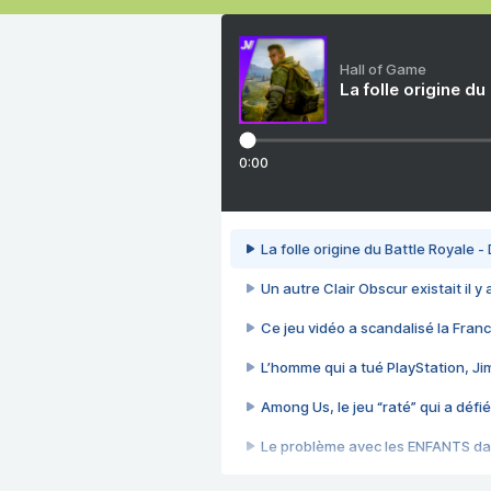
Hall of Game
La folle origine du
0:00
La folle origine du Battle Royale -
Un autre Clair Obscur existait il y
Ce jeu vidéo a scandalisé la Franc
L’homme qui a tué PlayStation, J
Among Us, le jeu “raté” qui a défié
Le problème avec les ENFANTS dan
Et si GTA n'était pas le jeu le pl