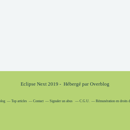
Eclipse Next 2019 - Hébergé par
Overblog
blog
Top articles
Contact
Signaler un abus
C.G.U.
Rémunération en droits d