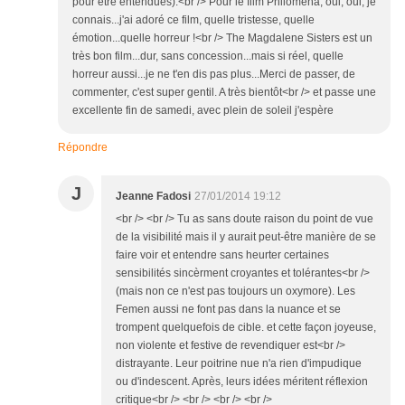
pour être entendues).<br /> Pour le film Philomena, oui, oui, je
connais...j'ai adoré ce film, quelle tristesse, quelle
émotion...quelle horreur !<br /> The Magdalene Sisters est un
très bon film...dur, sans concession...mais si réel, quelle
horreur aussi...je ne t'en dis pas plus...Merci de passer, de
commenter, c'est super gentil. A très bientôt<br /> et passe une
excellente fin de samedi, avec plein de soleil j'espère
Répondre
J
Jeanne Fadosi
27/01/2014 19:12
<br /> <br /> Tu as sans doute raison du point de vue
de la visibilité mais il y aurait peut-être manière de se
faire voir et entendre sans heurter certaines
sensibilités sincèrment croyantes et tolérantes<br />
(mais non ce n'est pas toujours un oxymore). Les
Femen aussi ne font pas dans la nuance et se
trompent quelquefois de cible. et cette façon joyeuse,
non violente et festive de revendiquer est<br />
distrayante. Leur poitrine nue n'a rien d'impudique
ou d'indescent. Après, leurs idées méritent réflexion
critique<br /> <br /> <br /> <br />