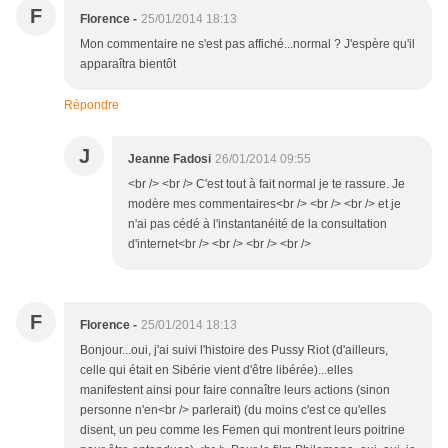
F
Florence -
25/01/2014 18:13
Mon commentaire ne s'est pas affiché...normal ? J'espère qu'il
apparaîtra bientôt
Répondre
J
Jeanne Fadosi
26/01/2014 09:55
<br /> <br /> C'est tout à fait normal je te rassure. Je
modère mes commentaires<br /> <br /> <br /> et je
n'ai pas cédé à l'instantanéité de la consultation
d'internet<br /> <br /> <br /> <br />
F
Florence -
25/01/2014 18:13
Bonjour...oui, j'ai suivi l'histoire des Pussy Riot (d'ailleurs,
celle qui était en Sibérie vient d'être libérée)...elles
manifestent ainsi pour faire connaître leurs actions (sinon
personne n'en<br /> parlerait) (du moins c'est ce qu'elles
disent, un peu comme les Femen qui montrent leurs poitrine