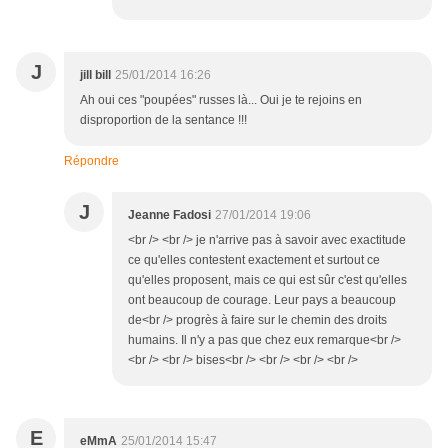
J
jill bill
25/01/2014 16:26
Ah oui ces "poupées" russes là... Oui je te rejoins en
disproportion de la sentance !!!
Répondre
J
Jeanne Fadosi
27/01/2014 19:06
<br /> <br /> je n'arrive pas à savoir avec exactitude
ce qu'elles contestent exactement et surtout ce
qu'elles proposent, mais ce qui est sûr c'est qu'elles
ont beaucoup de courage. Leur pays a beaucoup
de<br /> progrès à faire sur le chemin des droits
humains. Il n'y a pas que chez eux remarque<br />
<br /> <br /> bises<br /> <br /> <br /> <br />
E
eMmA
25/01/2014 15:47