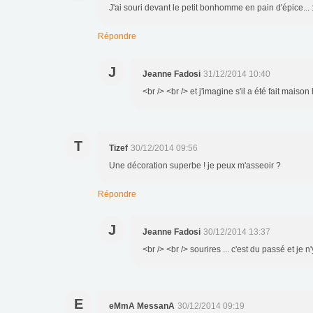
J'ai souri devant le petit bonhomme en pain d'épice... :
Répondre
J
Jeanne Fadosi
31/12/2014 10:40
<br /> <br /> et j'imagine s'il a été fait maison 
T
Tizef
30/12/2014 09:56
Une décoration superbe ! je peux m'asseoir ?
Répondre
J
Jeanne Fadosi
30/12/2014 13:37
<br /> <br /> sourires ... c'est du passé et je n
E
eMmA MessanA
30/12/2014 09:19