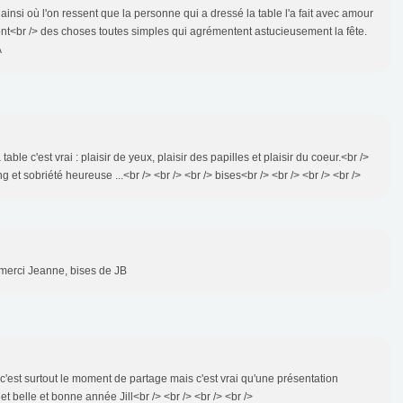
s ainsi où l'on ressent que la personne qui a dressé la table l'a fait avec amour
ont<br /> des choses toutes simples qui agrémentent astucieusement la fête.
A
a table c'est vrai : plaisir de yeux, plaisir des papilles et plaisir du coeur.<br />
 et sobriété heureuse ...<br /> <br /> <br /> bises<br /> <br /> <br /> <br />
 merci Jeanne, bises de JB
 c'est surtout le moment de partage mais c'est vrai qu'une présentation
et belle et bonne année Jill<br /> <br /> <br /> <br />