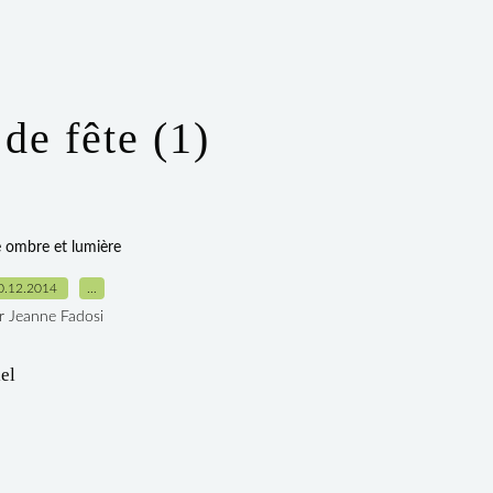
 de fête (1)
e ombre et lumière
0.12.2014
…
r Jeanne Fadosi
iel