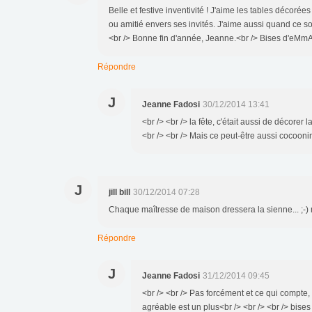
Belle et festive inventivité ! J'aime les tables décorée
ou amitié envers ses invités. J'aime aussi quand ce s
<br /> Bonne fin d'année, Jeanne.<br /> Bises d'eMm
Répondre
J
Jeanne Fadosi
30/12/2014 13:41
<br /> <br /> la fête, c'était aussi de décorer l
<br /> <br /> Mais ce peut-être aussi cocooning
J
jill bill
30/12/2014 07:28
Chaque maîtresse de maison dressera la sienne... ;-)
Répondre
J
Jeanne Fadosi
31/12/2014 09:45
<br /> <br /> Pas forcément et ce qui compte,
agréable est un plus<br /> <br /> <br /> bises 