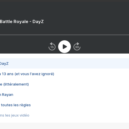
 Battle Royale - DayZ
 DayZ
 a 13 ans (et vous l'avez ignoré)
e (littéralement)
im Rayan
 toutes les règles
s les jeux vidéo
us choquant de Rockstar ? - Le scandale BULLY