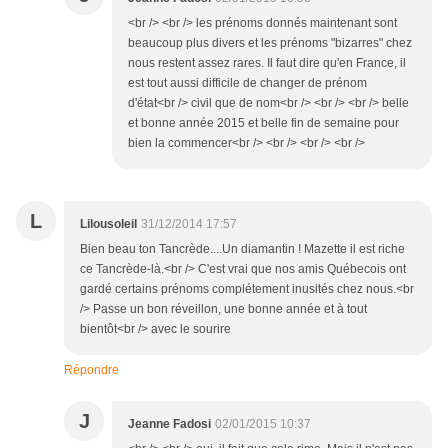
<br /> <br /> les prénoms donnés maintenant sont
beaucoup plus divers et les prénoms "bizarres" chez
nous restent assez rares. Il faut dire qu'en France, il
est tout aussi difficile de changer de prénom
d'état<br /> civil que de nom<br /> <br /> <br /> belle
et bonne année 2015 et belle fin de semaine pour
bien la commencer<br /> <br /> <br /> <br />
L
Lilousoleil
31/12/2014 17:57
Bien beau ton Tancrède....Un diamantin ! Mazette il est riche
ce Tancrède-là.<br /> C'est vrai que nos amis Québecois ont
gardé certains prénoms complétement inusités chez nous.<br
/> Passe un bon réveillon, une bonne année et à tout
bientôt<br /> avec le sourire
Répondre
J
Jeanne Fadosi
02/01/2015 10:37