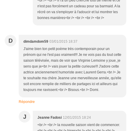
<br /> <br /> il l'a un peu cherché tout de même et ce
n'est pas forcément un cadeau pour sa barmaid. A la
récré on va s'employer à l'adoucir et lui montrer les
bonnes manières<br /> <br /> <br /> <br />
D
dimdamdom59
03/01/2015 18:37
J'aime bien ton petit poème très contemporain pour un
prénom qui ne l'est pas vraiment!!! Je ne vois pas du tout cette
saison télévisée, mais de voir que Virginie Lemoine y joue, je
sens que je<br /> vais jouer la petite curieuse!!! J'adore cette
actrice anciennement humoriste avec Laurent Gerra.<br /> Je
te souhaite ma chère Jeanne une merveilleuse année, qu'elle
soit encore remplie de milliers de partages ici et ailleurs qui
toujours me ravissent.<br /> Bisous.<br /> Domi.
Répondre
J
Jeanne Fadosi
12/01/2015 18:24
<br /> <br /> la nouvelle saison vient de commencer.
<br /> <br /> <br /> bises<br /> <br /> <br /> <br />