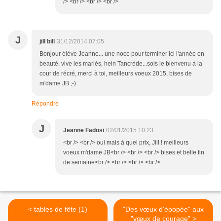
/> <br /> <br /> <br />
J
jill bill
31/12/2014 07:05
Bonjour élève Jeanne... une noce pour terminer ici l'année en
beauté, vive les mariés, hein Tancrède...sois le bienvenu à la
cour de récré, merci à toi, meilleurs voeux 2015, bises de
m'dame JB ;-)
Répondre
J
Jeanne Fadosi
02/01/2015 10:23
<br /> <br /> oui mais à quel prix, Jill ! meilleurs
voeux m'dame JB<br /> <br /> <br /> bises et belle fin
de semaine<br /> <br /> <br /> <br />
< tables de fête (1)
"Des vœux d'épopée" aux
"vœux de courage" >