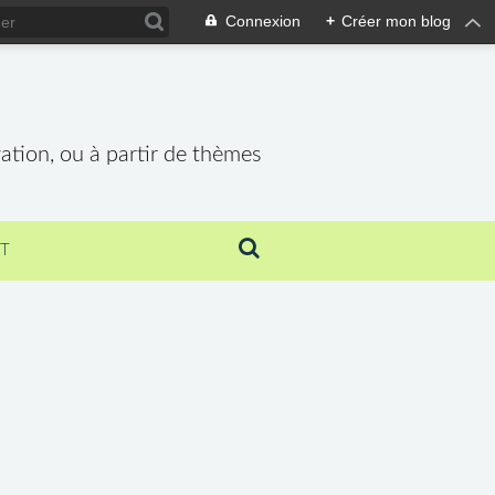
Connexion
+
Créer mon blog
vation, ou à partir de thèmes
T