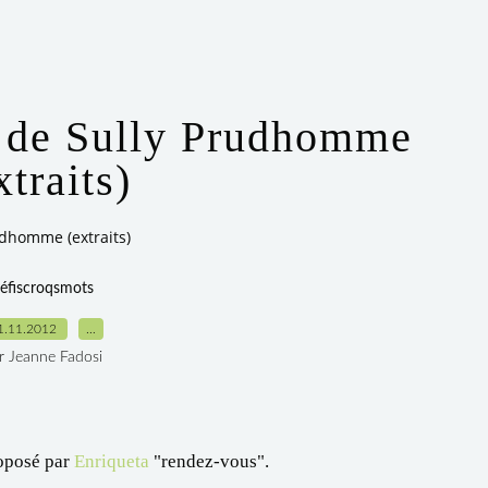
 de Sully Prudhomme
xtraits)
udhomme (extraits)
éfiscroqsmots
1.11.2012
…
r Jeanne Fadosi
roposé par
Enriqueta
"rendez-vous".