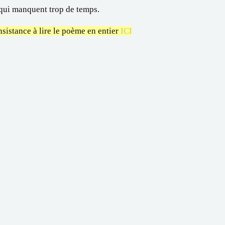
 qui manquent trop de temps.
nsistance à lire le poème en entier
ICI