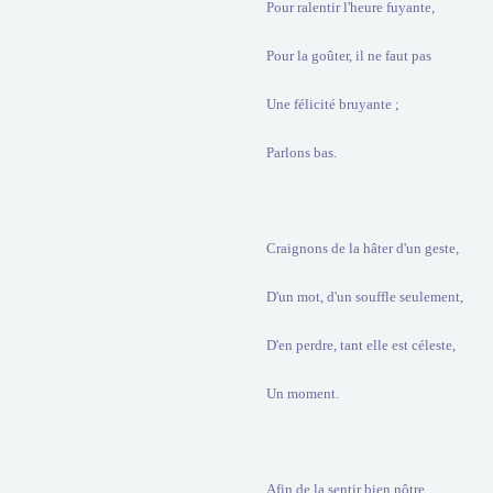
Pour ralentir l'heure fuyante,
Pour la goûter, il ne faut pas
Une félicité bruyante ;
Parlons bas.
Craignons de la hâter d'un geste,
D'un mot, d'un souffle seulement,
D'en perdre, tant elle est céleste,
Un moment.
Afin de la sentir bien nôtre,