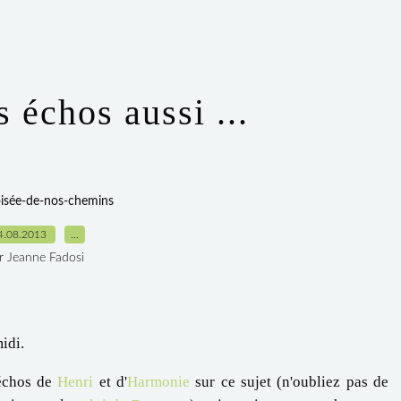
s échos aussi ...
oisée-de-nos-chemins
4.08.2013
…
r Jeanne Fadosi
midi.
 échos de
Henri
et d'
Harmonie
sur ce sujet (n'oubliez pas de