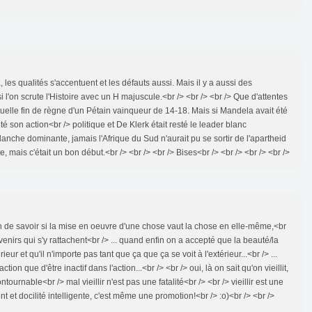
 les qualités s'accentuent et les défauts aussi. Mais il y a aussi des
i l'on scrute l'Histoire avec un H majuscule.<br /> <br /> <br /> Que d'attentes
le fin de règne d'un Pétain vainqueur de 14-18. Mais si Mandela avait été
é son action<br /> politique et De Klerk était resté le leader blanc
blanche dominante, jamais l'Afrique du Sud n'aurait pu se sortir de l'apartheid
 mais c'était un bon début.<br /> <br /> <br /> Bises<br /> <br /> <br /> <br />
stion de savoir si la mise en oeuvre d'une chose vaut la chose en elle-même,<br
venirs qui s'y rattachent<br /> ... quand enfin on a accepté que la beauté/la
ieur et qu'il n'importe pas tant que ça que ça se voit à l'extérieur...<br /> ...
ion que d'être inactif dans l'action...<br /> <br /> oui, là on sait qu'on vieillit,
contournable<br /> mal vieillir n'est pas une fatalité<br /> <br /> vieillir est une
t docilité intelligente, c'est même une promotion!<br /> :o)<br /> <br />