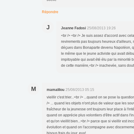
Répondre
J
Jeanne Fadosi
25/08/2013 19:26
<br /> <br /> Je suis assez d'accord avec cela,
revirements pas toujours heureux d'ailleurs, s
déçues dans Bonaparte devenu Napoléon, quel
le même que le jeune activiste qui avait début
impitoyable qui avait été élu par la minorité 
de cette manière,<br /> inachevée, sans doute,
M
mamalilou
25/08/2013 05:15
vieillir c'est trier...<br /> ...quand on se pose la que
/> ... quand les objets n'ont plus de valeur que les sou
fraîcheur de la jeunesse ont toujours leur place à l'intér
quand on apprécie plus volontiers d'être actif dans l'inact
et qu'on vieillit bien...<br /> parce que si vieillir est in
évolution et quand on l'accompagne avec discernement e
bisous frais du jour, eux!