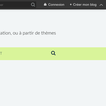
Connexion
+
Créer mon blog
vation, ou à partir de thèmes
T