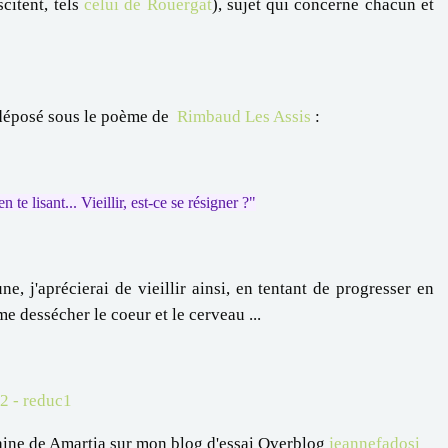
citent, tels
celui de Rouergat
), sujet qui concerne chacun et
déposé sous le poème de
Rimbaud Les Assis
:
te lisant... Vieillir, est-ce se résigner ?"
ne, j'aprécierai de vieillir ainsi, en tentant de progresser en
me dessécher le coeur et le cerveau ...
maine de Amartia sur mon blog d'essai Overblog
jeannefadosi