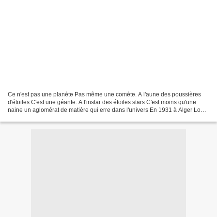
Ce n'est pas une planète Pas même une comète. A l'aune des poussières
d'étoiles C'est une géante. A l'instar des étoiles stars C'est moins qu'une
naine un aglomérat de matière qui erre dans l'univers En 1931 à Alger Louis
Boyer1 l'a découvert une nuit...