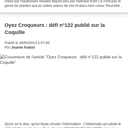
créée par Hauteclaire relayée depuis peu par Nathalie Krell Ce n'est pas le
genre de plantes que je cultive autour de moi et dans mon coeur. Peut-être à
cause (ou grâce) à la chanson...
Oyez Croqueurs : défi n°122 publié sur la
Coquille
Publié le 28/04/2014 à 07:00
Par
Jeanne Fadosi
Qu'on se le dise, qu'on fasse circuler l'information : Cétotomatix qui pilote le