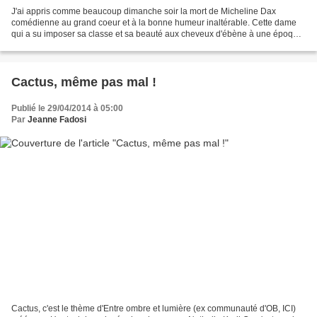
J'ai appris comme beaucoup dimanche soir la mort de Micheline Dax
comédienne au grand coeur et à la bonne humeur inaltérable. Cette dame
qui a su imposer sa classe et sa beauté aux cheveux d'ébène à une époque
où le cinéma encensait les blondes. Cette...
Cactus, même pas mal !
Publié le 29/04/2014 à 05:00
Par
Jeanne Fadosi
Cactus, c'est le thème d'Entre ombre et lumière (ex communauté d'OB, ICI)