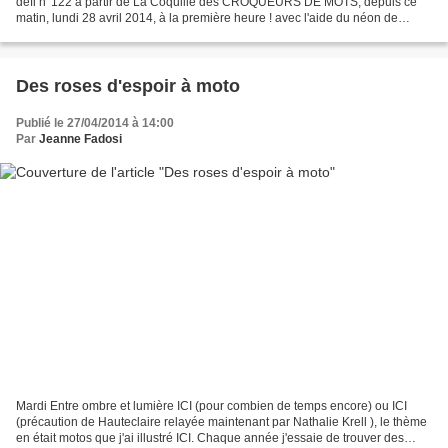
défi n°122 à partir de La Coquille des CROQUEURS DE MOTS, depuis ce
matin, lundi 28 avril 2014, à la première heure ! avec l'aide du néon de
Tricôtine et sous la férule,...
Des roses d'espoir à moto
Publié le 27/04/2014 à 14:00
Par
Jeanne Fadosi
Mardi Entre ombre et lumière ICI (pour combien de temps encore) ou ICI
(précaution de Hauteclaire relayée maintenant par Nathalie Krell ), le thème
en était motos que j'ai illustré ICI. Chaque année j'essaie de trouver des