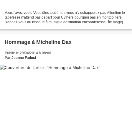
Vous l'avez voulu Vous êtes tout émus vous n'y échapperez pas Attention le
tapefesse n'attend pas départ pour Cythère pourquoi pas en montgolfière
Rendez-vous au kiosque à musique destination enchanteresse l'île magique
Depuis que le doux et gentil Casimir...
Hommage à Micheline Dax
Publié le 29/04/2014 à 08:00
Par
Jeanne Fadosi