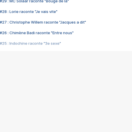
#29 : MC Solaar raconte "Bouge de là"
28 : Lorie raconte "Je vais vite"
#27 : Christophe Willem raconte "Jacques a dit"
#26 : Chimène Badi raconte "Entre nous"
#25 : Indochine raconte "3e sexe"
#24 : Zaho raconte "C'est chelou"
#23 : Patrick Bruel raconte "Au café des délices"
#22 : Kyo raconte "Le chemin"
#21 : Nolwenn Leroy raconte "Cassé"
#20 : Patrick Hernandez raconte "Born to be alive"
#19 : Lorie raconte "Près de moi"
#18 : Michael Jones raconte "A nos actes manqués" (avec Jean-Jacque
#17 : Khaled raconte "Aïcha"