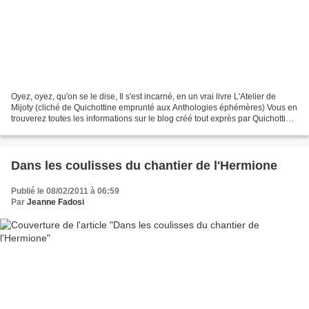
Oyez, oyez, qu'on se le dise, Il s'est incarné, en un vrai livre L'Atelier de
Mijoty (cliché de Quichottine emprunté aux Anthologies éphémères) Vous en
trouverez toutes les informations sur le blog créé tout exprès par Quichottine
: Les anthologies é...
Dans les coulisses du chantier de l'Hermione
Publié le 08/02/2011 à 06:59
Par
Jeanne Fadosi