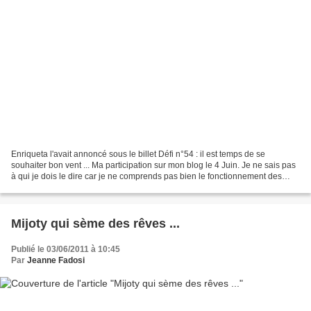
Enriqueta l'avait annoncé sous le billet Défi n°54 : il est temps de se
souhaiter bon vent ... Ma participation sur mon blog le 4 Juin. Je ne sais pas
à qui je dois le dire car je ne comprends pas bien le fonctionnement des
croqueurs. Commentaire n°11...
Mijoty qui sème des rêves ...
Publié le 03/06/2011 à 10:45
Par
Jeanne Fadosi